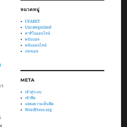
หมวดหมู่
UFABET
Uncategorized
คาสิโนออนไลน์
พนันบอล
พนันออนไลน์
แทงบอล
ก
META
มา
เข้าสู่ระบบ
เข้าฟีด
แสดงความเห็นฟีด
WordPress.org
่
ง