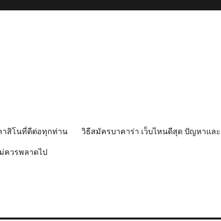
าสิโนที่ดีต่อทุกท่าน
วิธีสมัครบาคาร่า เว็บไหนดีสุด ปัญหา
่ไม่ควรพลาดไป