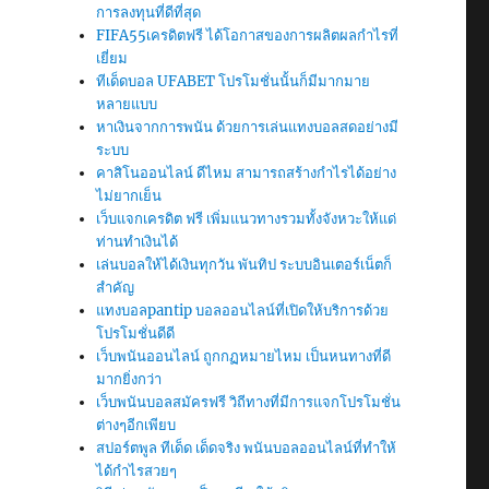
การลงทุนที่ดีที่สุด
FIFA55เครดิตฟรี ได้โอกาสของการผลิตผลกำไรที่
เยี่ยม
ทีเด็ดบอล UFABET โปรโมชั่นนั้นก็มีมากมาย
หลายแบบ
หาเงินจากการพนัน ด้วยการเล่นแทงบอลสดอย่างมี
ระบบ
คาสิโนออนไลน์ ดีไหม สามารถสร้างกำไรได้อย่าง
ไม่ยากเย็น
เว็บแจกเครดิต ฟรี เพิ่มแนวทางรวมทั้งจังหวะให้แด่
ท่านทำเงินได้
เล่นบอลให้ได้เงินทุกวัน พันทิป ระบบอินเตอร์เน็ตก็
สำคัญ
แทงบอลpantip บอลออนไลน์ที่เปิดให้บริการด้วย
โปรโมชั่นดีดี
เว็บพนันออนไลน์ ถูกกฏหมายไหม เป็นหนทางที่ดี
มากยิ่งกว่า
เว็บพนันบอลสมัครฟรี วิถีทางที่มีการแจกโปรโมชั่น
ต่างๆอีกเพียบ
สปอร์ตพูล ทีเด็ด เด็ดจริง พนันบอลออนไลน์ที่ทำให้
ได้กำไรสวยๆ