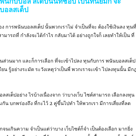
พันกับบอล สเต็ปนั้นที่ชอบ เป็นที่นิยมก็ จะ
 บอลสเต็ป
การพนันบอลสเต็ป นั้นพวกเราไม่ จำเป็นที่จะ ต้องใช้เงินลง ทุนที
มารถที่ กำลังจะได้กำไร กลับมาได้ อย่างถูกใจก็ เลยทำให้เป็น ที่
็นส่วนมาก และก็การเลือก ที่จะเข้าไปลง ทุนกับการ พนันบอลสเต็ป
ยน รู้อย่างระมัด ระวังเหตุว่าเป็นพี่ พวกเราจะเข้า ไปลงทุนนั้น มีก
สเต็ปอย่าง ไรบ้างเนื่องจาก ว่าบางเว็บ ไซต์สามารถ เลือกลงทุน
มกัน บกพร่องถึง ที่กะไว้ 2 คู่ขึ้นไปทำ ให้พวกเรา มีการเสี่ยงที่ลด
มากจนเกินความ จำเป็นแต่ว่าบาง เว็บไซต์ก็จำ เป็นต้องเลือก มากยิ่ง