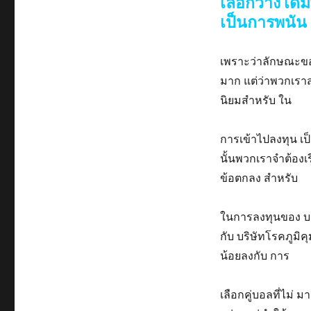
เลือกวาง เดิม
เป็นการพนัน
เพราะว่าลักษณะของ 
มาก แต่ว่าพวกเราสา
นิยมสำหรับ ใน
การเข้าไปลงทุน เป
นั้นพวกเราจำต้องเรี
ข้อตกลง สำหรับ
ในการลงทุนของ บอล
กับ บริษัทโรคภูมิคุ
น้อยลงกับ การ
เลือกคู่บอลที่ไม่ 