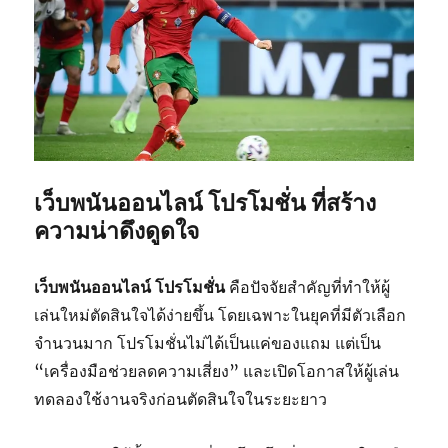
เว็บพนันออนไลน์ โปรโมชั่น ที่สร้าง
ความน่าดึงดูดใจ
เว็บพนันออนไลน์ โปรโมชั่น
คือปัจจัยสำคัญที่ทำให้ผู้
เล่นใหม่ตัดสินใจได้ง่ายขึ้น โดยเฉพาะในยุคที่มีตัวเลือก
จำนวนมาก โปรโมชั่นไม่ได้เป็นแค่ของแถม แต่เป็น
“เครื่องมือช่วยลดความเสี่ยง” และเปิดโอกาสให้ผู้เล่น
ทดลองใช้งานจริงก่อนตัดสินใจในระยะยาว