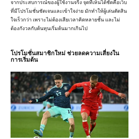
จากประสบการณ์ของผู้ใช้งานจริง จุดที่เห็นได้ชัดคือเว็บ
ที่มีโปรโมชั่นชัดเจนและเข้าใจง่าย มักทำให้ผู้เล่นตัดสิน
ใจเร็วกว่า เพราะไม่ต้องเสียเวลาคิดหลายชั้น และไม่
ต้องกังวลกับต้นทุนเริ่มต้นมากเกินไป
โปรโมชั่นสมาชิกใหม่ ช่วยลดความเสี่ยงใน
การเริ่มต้น