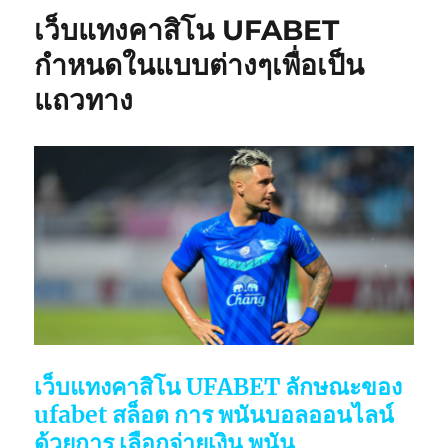
เว็บแทงคาสิโน UFABET
กำหนดในแบบต่างๆเพื่อเป็น
แถวทาง
เว็บแทงคาสิโน UFABET ลักษณะของ
ufabet สล็อต การ พนันบอลออนไลน์
ด้วยการ เลือกจ่ายเงิน พนัน