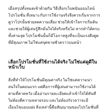
เมื่อสรุปทั้งหมดเข้าด้วยกัน วิธีเลือกเว็บพนันออนไลน์
โปรโมชั่น ที่เหมาะกับการใช้งานจริงจึงควรเริ่มจากการ
ดูว่าโปรนั้นช่วยลดความเสี่ยง ช่วยให้เข้าใจการเริ่มต้น
และช่วยให้ผู้เล่นรู้สึกมั่นใจได้จริงหรือไม่ หากทำได้ครบ
ทั้งสามจุด โปรโมชั่นนั้นก็มีโอกาสสูงที่จะเป็นแรงดึงดูด
ที่มีคุณภาพ ไม่ใช่แค่จุดขายชั่วคราวบนหน้า
เลือกโปรโมชั่นที่ใช้งานได้จริง ไม่ใช่แค่ดูดีใน
หน้าเว็บ
สิ่งที่ทำให้โปรโมชั่นมีคุณค่าจริง ไม่ใช่แค่ความน่า
สนใจในตอนแรก แต่คือการที่ผู้เล่นสามารถใช้งานได้
ตามที่คาดหวัง เมื่ออ่านรายละเอียดแล้วเข้าใจได้ทันที
ไม่ต้องตีความหลายรอบ และไม่ต้องกังวลว่าจะมี
เงื่อนไขแอบแฝง สิ่งเหล่านี้คือสัญญาณของโปรโมชั่นที่