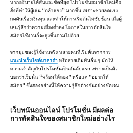
หากอธิบายให้สั้นและชัดที่สุด โปรโมชั่นสมาชิกใหม่คือ
สิ่งที่ทำให้ผู้เล่น “กล้าลอง” มากขึ้น เพราะช่วยลดแรง
กดดันเรื่องเงินทุน และทำให้การเริ่มต้นไม่ซับซ้อน เมื่อผู้
เล่นรู้สึกว่าความเสี่ยงต่ำลง โอกาสในการตัดสินใจ
สมัครใช้งานก็จะสูงขึ้นตามไปด้วย
จากมุมของผู้ใช้งานจริง หลายคนที่เริ่มต้นจากการ
แนะนำเว็บไซต์บาคาร่า
หรือสายเดิมพันอื่น ๆ มักให้
ความสำคัญกับโปรโมชั่นเป็นอันดับแรก เพราะเป็นตัว
บอกว่าเว็บนั้น “พร้อมให้ลอง” หรือแค่ “อยากให้
สมัคร” ซึ่งสองอย่างนี้ให้ความรู้สึกต่างกันอย่างชัดเจน
เว็บพนันออนไลน์ โปรโมชั่น มีผลต่อ
การตัดสินใจของสมาชิกใหม่อย่างไร