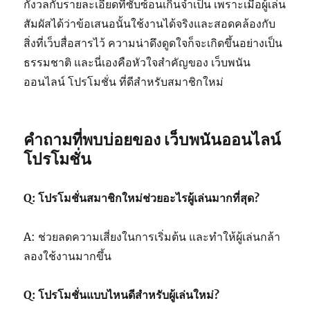
กังวลกับรายละเอียดที่ซับซ้อนเกินจำเป็น เพราะเมื่อผู้เล่น
สัมผัสได้ว่าข้อเสนอนั้นใช้งานได้จริงและสอดคล้องกับ
สิ่งที่เว็บสื่อสารไว้ ความน่าดึงดูดใจก็จะเกิดขึ้นอย่างเป็น
ธรรมชาติ และนี่เองคือหัวใจสำคัญของ เว็บพนัน
ออนไลน์ โปรโมชั่น ที่ดีสำหรับสมาชิกใหม่
คำถามที่พบบ่อยของ เว็บพนันออนไลน์
โปรโมชั่น
Q: โปรโมชั่นสมาชิกใหม่ช่วยอะไรผู้เล่นมากที่สุด?
A: ช่วยลดความเสี่ยงในการเริ่มต้น และทำให้ผู้เล่นกล้า
ลองใช้งานมากขึ้น
Q: โปรโมชั่นแบบไหนดีสำหรับผู้เล่นใหม่?