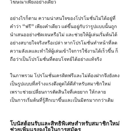
โฆษณาเพียงอย่างเดียว
อย่างไรก็ตาม ความน่าสนใจของโปรโมชั่นไม่ได้อยู่ที่
คำว่า “ฟรี” เพียงคำเดียว แต่ขึ้นอยู่กับว่ารูปแบบนั้นถูก
นำเสนออย่างชัดเจนหรือไม่ และช่วยให้ผู้เล่นเริ่มต้นได้
อย่างสบายใจจริงหรือเปล่า หากโปรโมชั่นทำหน้าที่ลด
ความลังเลและทำให้ผู้เล่นเข้าใจการใช้งานได้เร็วขึ้น ก็
ถือว่าเป็นโปรโมชั่นที่ตอบโจทย์ได้อย่างแท้จริง
ในภาพรวม โปรโมชั่นเครดิตฟรีและไม่ต้องฝากจึงยังคง
เป็นรูปแบบที่สร้างแรงดึงดูดได้ดีสำหรับสมาชิกใหม่
เพราะช่วยเปลี่ยนการตัดสินใจที่เคยยาก ให้กลาย
เป็นการเริ่มต้นที่รู้สึกเบาขึ้นและเป็นมิตรมากกว่าเดิม
โบนัสต้อนรับและสิทธิพิเศษสำหรับสมาชิกใหม่
ช่วยเพิ่มแรงจูงใจในการสมัคร