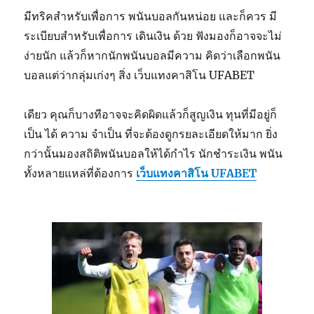
มีทริคสำหรับเพื่อการ พนันบอลกันหน่อย และก็ควร มี
ระเบียบสำหรับเพื่อการ เดินเงิน ด้วย ฟังมองก็อาจจะไม่
ง่ายนัก แล้วก็หากนักพนันบอลมีความ คิดว่าเลือกพนัน
บอลแต่ว่ากลุ่มเก่งๆ สิ่ง เว็บแทงคาสิโน UFABET
เดียว คุณก็บางทีอาจจะคิดผิดแล้วก็สูญเงิน ทุนที่มีอยู่ก็
เป็น ได้ ความ จำเป็น ที่จะต้องดูกรยละเอียดให้มาก ยิ่ง
กว่านั้นมองสถิติพนันบอลให้ได้กำไร นักชำระเงิน พนัน
ทั้งหลายแหล่ที่ต้องการ
เว็บแทงคาสิโน UFABET