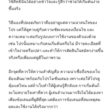
ใช้สิทธิ์นั้นได้อย่างเข้าใจและรู้สึกว่าช่วยให้เริ่มต้นง่าย
ขึ้นจริง
วิธีมองที่ปลอดภัยกว่าคืออย่าดูแค่ความน่าสนใจของ
โปร แต่ให้ดูควบคู่กับความชัดเจนของเงื่อนไข และ
ความเหมาะสมกับรูปแบบการใช้งานของตัวเองด้วย
เช่น โปรนั้นเหมาะกับคนเริ่มต้นหรือไม่ มีรายละเอียดที่
เข้าใจง่ายหรือเปล่า และทำให้การตัดสินใจสมัครง่ายขึ้น
จริงหรือเพียงแค่ดูดีในภาพรวม
อีกจุดที่ควรให้ความสำคัญคือ ความน่าเชื่อถือของเว็บ
ต้องเดินมาพร้อมกับโปรโมชั่นเสมอ เพราะต่อให้โปรดู
คุ้มแค่ไหน แต่ถ้าเว็บทำให้ผู้เล่นรู้สึกลังเล การเริ่มต้นก็
จะไม่สบายใจเท่าที่ควร ผู้เล่นจำนวนมากจึงไม่ได้มองหา
เพียงข้อเสนอที่ดูดีที่สุด แต่ต้องการข้อเสนอที่สมเหตุสม
ผลและใช้งานได้จริงมากกว่า