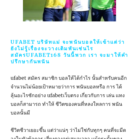
UFABET บริษัทแม่ จะพนันบอลให้เข้าแต่ว่า
ยังไม่รู้เรื่องจะวางเดิมพันเช่นไร
สมัครUFABET168 วันนี้พวก เรา จะมาให้คำ
ปรึกษากันพนัน
ufabet สมัคร สมาชิก บอลให้ได้กำไร นั้นสำหรับคนอีก
จำนวนไม่น้อยเป้าหมายว่าการ พนันบอลหรือ การ ได้
ลุ้นอะไรซักอย่าง ufabetเว็บตรง เกี่ยวกับการ เล่น แทง
บอลก็สามารถ ทำให้ ชีวิตของคนที่หลงใหลการ พนัน
บอลนั้นมี
ชีวิตชีวาเยอะขึ้น แต่ว่าแน่ๆ ว่าไม่ใช่กับทุกๆ คนที่จะมีด
วงในหัวข้อการ เสี่ยงดวงอยู่เสมอเวลา แม้กระนั้นของ