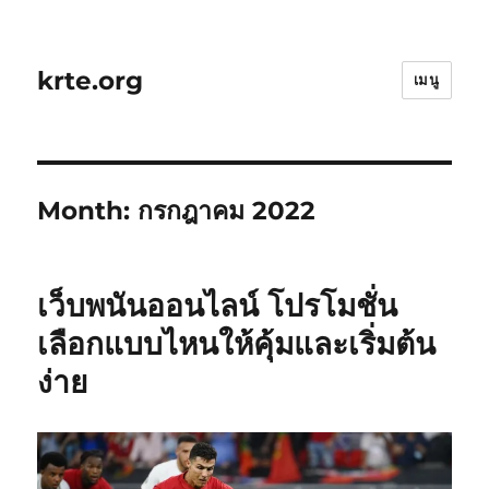
krte.org
เมนู
Month:
กรกฎาคม 2022
เว็บพนันออนไลน์ โปรโมชั่น
เลือกแบบไหนให้คุ้มและเริ่มต้น
ง่าย