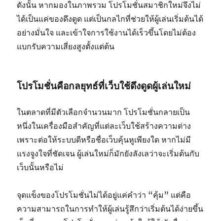
ดังนั้น หากมองในภาพรวม โปรโมชั่นสมาชิกใหม่จึงไม่
ได้เป็นแค่ของดึงดูด แต่เป็นกลไกที่ช่วยให้ผู้เล่นเริ่มต้นได้
อย่างมั่นใจ และเข้าใจการใช้งานได้เร็วขึ้นโดยไม่ต้อง
แบกรับความเสี่ยงสูงตั้งแต่ต้น
โปรโมชั่นคือกลยุทธ์ที่เว็บใช้ดึงดูดผู้เล่นใหม่
ในตลาดที่มีตัวเลือกจำนวนมาก โปรโมชั่นกลายเป็น
หนึ่งในเครื่องมือสำคัญที่แต่ละเว็บใช้สร้างความต่าง
เพราะต่อให้ระบบดีหรือชื่อเว็บคุ้นหูเพียงใด หากไม่มี
แรงจูงใจที่ชัดเจน ผู้เล่นใหม่ก็มักยังลังเลว่าจะเริ่มต้นกับ
เว็บนั้นหรือไม่
จุดแข็งของโปรโมชั่นไม่ได้อยู่แค่คำว่า “คุ้ม” แต่คือ
ความสามารถในการทำให้ผู้เล่นรู้สึกว่าเริ่มต้นได้ง่ายขึ้น