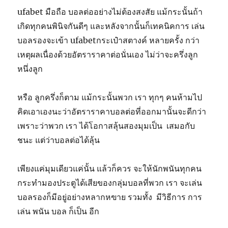
ufabet มือถือ บอลต่ออย่างไม่ต้องสงสัย แม้กระนั้นถ้า
เกิดทุกคนพินิจกันดีๆ และหลังจากนั้นก็เทคนิคการ เล่น
บอลรองจะเข้า ufabetกระเป๋าสตางค์ หลายครั้ง กว่า
เหตุผลเนื่องด้วยอัตราราคาต่อนั่นเอง ไม่ว่าจะครึ่งลูก
หนึ่งลูก
หรือ ลูกครึ่งก็ตาม แม้กระนั้นพวก เรา ทุกๆ คนห้ามไป
คิดเอาเองนะว่าอัตราราคาบอลต่อที่ออกมานั้นจะดีกว่า
เพราะว่าพวก เรา ได้โอกาสลุ้นสองมุมเป็น เสมอกับ
ชนะ แต่ว่าบอลต่อได้ลุ้น
เพียงแค่มุมเดียวแค่นั้น แล้วก็ควร จะให้นักพนันทุกคน
กระทำมองประตูได้เสียของกลุ่มบอลที่พวก เรา จะเล่น
บอลรองก็มีอยู่อย่างหลากหฃาย รวมทั้ง มีวิธีการ การ
เล่น พนัน บอล ก็เป็น อีก