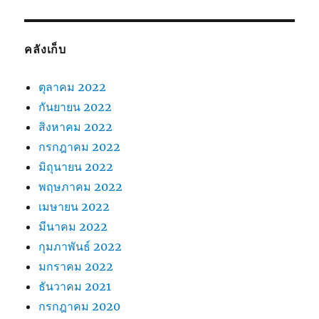
คลังเก็บ
ตุลาคม 2022
กันยายน 2022
สิงหาคม 2022
กรกฎาคม 2022
มิถุนายน 2022
พฤษภาคม 2022
เมษายน 2022
มีนาคม 2022
กุมภาพันธ์ 2022
มกราคม 2022
ธันวาคม 2021
กรกฎาคม 2020