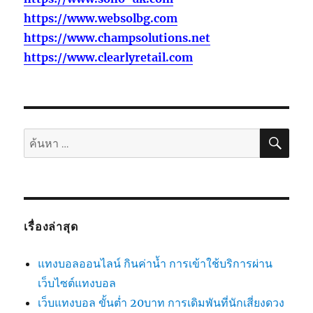
https://www.websolbg.com
https://www.champsolutions.net
https://www.clearlyretail.com
ค้นห
ค้นหา:
เรื่องล่าสุด
แทงบอลออนไลน์ กินค่าน้ำ การเข้าใช้บริการผ่าน
เว็บไซต์แทงบอล
เว็บแทงบอล ขั้นต่ำ 20บาท การเดิมพันที่นักเสี่ยงดวง