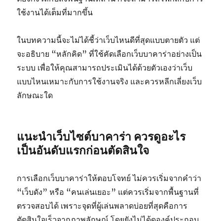
ใช้งานได้เต็มที่มากขึ้น
ในบทความนี้จะไม่ได้ชี้ว่าเว็บไหนดีที่สุดแบบตายตัว แต่
จะอธิบาย “หลักคิด” ที่ใช้คัดเลือกเว็บบาคาร่าอย่างเป็น
ระบบ เพื่อให้คุณสามารถประเมินได้ด้วยตัวเองว่าเว็บ
แบบไหนเหมาะกับการใช้งานจริง และควรหลีกเลี่ยงเว็บ
ลักษณะใด
แนะนำเว็บไซต์บาคาร่า ควรดูอะไร
เป็นอันดับแรกก่อนตัดสินใจ
การเลือกเว็บบาคาร่าให้ตอบโจทย์ ไม่ควรเริ่มจากคำว่า
“เว็บดัง” หรือ “คนเล่นเยอะ” แต่ควรเริ่มจากพื้นฐานที่
ตรวจสอบได้ เพราะจุดที่ผู้เล่นพลาดบ่อยที่สุดคือการ
ตัดสินใจเร็วจากภาพลักษณ์ โดยยังไม่ได้ดูองค์ประกอบ