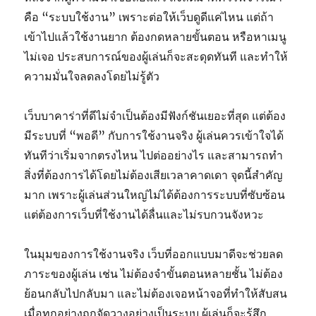
คือ “ระบบใช้งาน” เพราะต่อให้เว็บดูดีแค่ไหน แต่ถ้า
เข้าไปแล้วใช้งานยาก ต้องกดหลายขั้นตอน หรือหาเมนู
ไม่เจอ ประสบการณ์ของผู้เล่นก็จะสะดุดทันที และทำให้
ความมั่นใจลดลงโดยไม่รู้ตัว
เว็บบาคาร่าที่ดีไม่จำเป็นต้องมีฟังก์ชันเยอะที่สุด แต่ต้อง
มีระบบที่ “พอดี” กับการใช้งานจริง ผู้เล่นควรเข้าใจได้
ทันทีว่าเริ่มจากตรงไหน ไปต่ออย่างไร และสามารถทำ
สิ่งที่ต้องการได้โดยไม่ต้องเสียเวลาคาดเดา จุดนี้สำคัญ
มาก เพราะผู้เล่นส่วนใหญ่ไม่ได้ต้องการระบบที่ซับซ้อน
แต่ต้องการเว็บที่ใช้งานได้ลื่นและไม่รบกวนจังหวะ
ในมุมของการใช้งานจริง เว็บที่ออกแบบมาดีจะช่วยลด
ภาระของผู้เล่น เช่น ไม่ต้องจำขั้นตอนหลายชั้น ไม่ต้อง
ย้อนกลับไปกลับมา และไม่ต้องเจอหน้าจอที่ทำให้สับสน
เมื่อทุกอย่างถูกจัดวางอย่างเป็นระบบ ผู้เล่นก็จะรู้สึก