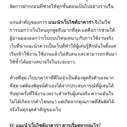
จัดการฝากถอนที่ช่วยให้ทุกขั้นตอนเป็นไปอย่างราบรื่น
แกนสำคัญของการ
แนะนำเว็บไซต์บาคาร่า
จึงไม่ใช่
การบอกว่าเว็บไหนถูกพูดถึงมากที่สุด แต่คือการช่วยให้
ผู้อ่านมองออกว่าเว็บแบบไหนเหมาะกับการใช้งานจริง
เว็บที่น่าแนะนำควรเป็นเว็บที่ทำให้ผู้เล่นรู้สึกมั่นใจตั้งแต่
เริ่มเข้าใช้งาน ใช้งานแล้วไม่สับสน และสามารถกลับมา
ใช้ซ้ำได้อย่างสบายใจในระยะยาว
ท้ายที่สุด เว็บบาคาร่าที่ดีไม่จำเป็นต้องพูดถึงตัวเองมาก
ที่สุด แต่ต้องพิสูจน์ตัวเองได้จากประสบการณ์ที่ผู้เล่นได้
รับทุกครั้งที่ใช้งาน เพราะสำหรับผู้เล่นจริง ความมั่นใจ
ไม่ได้เกิดจากคำโฆษณา แต่เกิดจากคุณภาพที่สัมผัสได้
จริงในทุกจุดสำคัญของเว็บ
Q: แนะนำเว็บไซต์บาคาร่า ควรเริ่มดูจากอะไร?