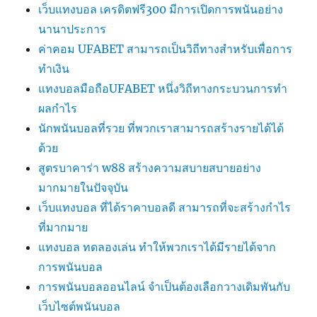
เว็บแทงบอล เครดิตฟรี300 มีการเปิดการพนันอย่าง
นานาประการ
ค่าคอม UFABET สามารถเป็นวิถีทางสำหรับเพื่อการ
ทำเงิน
แทงบอลมือถือUFABET หนึ่งวิถีทางกระบวนการทำ
ผลกำไร
นักพนันบอลที่รวย ที่พวกเราสามารถสร้างรายได้ได้
ด้วย
สูตรบาคาร่า w88 สร้างความสบายสบายอย่าง
มากมายในปัจจุบัน
เว็บแทงบอล ที่ได้ราคาบอลดี สามารถที่จะสร้างกำไร
ที่มากมาย
แทงบอล ทดลองเล่น ทำให้พวกเราได้มีรายได้จาก
การพนันบอล
การพนันบอลออนไลน์ จำเป็นต้องเลือกวางเดิมพันกับ
เว็บไซต์พนันบอล