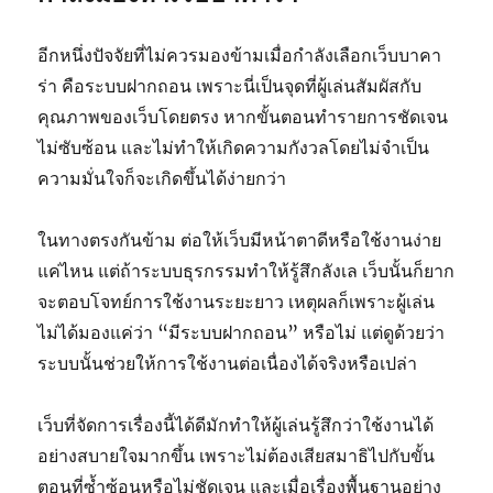
อีกหนึ่งปัจจัยที่ไม่ควรมองข้ามเมื่อกำลังเลือกเว็บบาคา
ร่า คือระบบฝากถอน เพราะนี่เป็นจุดที่ผู้เล่นสัมผัสกับ
คุณภาพของเว็บโดยตรง หากขั้นตอนทำรายการชัดเจน
ไม่ซับซ้อน และไม่ทำให้เกิดความกังวลโดยไม่จำเป็น
ความมั่นใจก็จะเกิดขึ้นได้ง่ายกว่า
ในทางตรงกันข้าม ต่อให้เว็บมีหน้าตาดีหรือใช้งานง่าย
แค่ไหน แต่ถ้าระบบธุรกรรมทำให้รู้สึกลังเล เว็บนั้นก็ยาก
จะตอบโจทย์การใช้งานระยะยาว เหตุผลก็เพราะผู้เล่น
ไม่ได้มองแค่ว่า “มีระบบฝากถอน” หรือไม่ แต่ดูด้วยว่า
ระบบนั้นช่วยให้การใช้งานต่อเนื่องได้จริงหรือเปล่า
เว็บที่จัดการเรื่องนี้ได้ดีมักทำให้ผู้เล่นรู้สึกว่าใช้งานได้
อย่างสบายใจมากขึ้น เพราะไม่ต้องเสียสมาธิไปกับขั้น
ตอนที่ซ้ำซ้อนหรือไม่ชัดเจน และเมื่อเรื่องพื้นฐานอย่าง