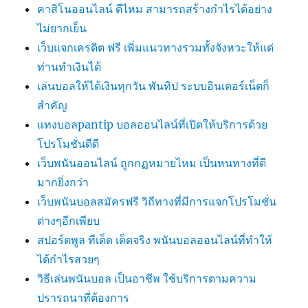
คาสิโนออนไลน์ ดีไหม สามารถสร้างกำไรได้อย่าง
ไม่ยากเย็น
เว็บแจกเครดิต ฟรี เพิ่มแนวทางรวมทั้งจังหวะให้แด่
ท่านทำเงินได้
เล่นบอลให้ได้เงินทุกวัน พันทิป ระบบอินเตอร์เน็ตก็
สำคัญ
แทงบอลpantip บอลออนไลน์ที่เปิดให้บริการด้วย
โปรโมชั่นดีดี
เว็บพนันออนไลน์ ถูกกฏหมายไหม เป็นหนทางที่ดี
มากยิ่งกว่า
เว็บพนันบอลสมัครฟรี วิถีทางที่มีการแจกโปรโมชั่น
ต่างๆอีกเพียบ
สปอร์ตพูล ทีเด็ด เด็ดจริง พนันบอลออนไลน์ที่ทำให้
ได้กำไรสวยๆ
วิธีเล่นพนันบอล เป็นอาชีพ ใช้บริการตามความ
ปรารถนาที่ต้องการ