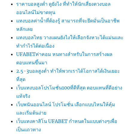
ราคาบอลสูงต่ำ ดูยังไง ที่ทำให้นักเสี่ยงดวงบอล
ออนไลน์ไม่ขาดทุน
แทงบอลค่าน้ำที่ต้องรู้ สามารถที่จะยึดมั่นเป็นอาชีพ
หลักเลย
แทงบอลไทย วางแผนยังไงให้เลือกจังหวะได้แม่นและ
ทำกำไรได้ต่อเนื่อง
UFABETค่าคอม หนทางสำหรับในการสร้างผล
ตอบแทนขึ้นมา
2.5-3บอลสูงต่ำ ทำให้พวกเราได้โอกาสได้เงินเยอะ
ที่สุด
เว็บแทงบอลโปรโมชั่น100ที่ดีที่สุด ตอบแทนที่ดีอย่าง
แท้จริง
เว็บพนันออนไลน์ โปรโมชั่น เลือกแบบไหนให้คุ้ม
และเริ่มต้นง่าย
เว็บแทงคาสิโน UFABET กำหนดในแบบต่างๆเพื่อ
เป็นแถวทาง