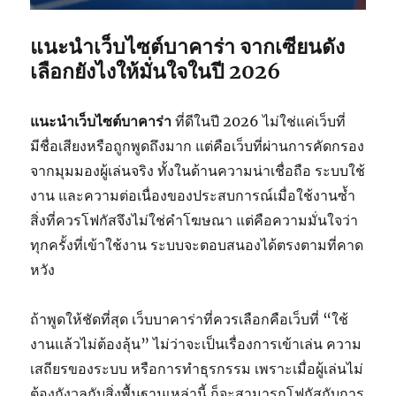
แนะนำเว็บไซต์บาคาร่า จากเซียนดัง
เลือกยังไงให้มั่นใจในปี 2026
แนะนำเว็บไซต์บาคาร่า
ที่ดีในปี 2026 ไม่ใช่แค่เว็บที่
มีชื่อเสียงหรือถูกพูดถึงมาก แต่คือเว็บที่ผ่านการคัดกรอง
จากมุมมองผู้เล่นจริง ทั้งในด้านความน่าเชื่อถือ ระบบใช้
งาน และความต่อเนื่องของประสบการณ์เมื่อใช้งานซ้ำ
สิ่งที่ควรโฟกัสจึงไม่ใช่คำโฆษณา แต่คือความมั่นใจว่า
ทุกครั้งที่เข้าใช้งาน ระบบจะตอบสนองได้ตรงตามที่คาด
หวัง
ถ้าพูดให้ชัดที่สุด เว็บบาคาร่าที่ควรเลือกคือเว็บที่ “ใช้
งานแล้วไม่ต้องลุ้น” ไม่ว่าจะเป็นเรื่องการเข้าเล่น ความ
เสถียรของระบบ หรือการทำธุรกรรม เพราะเมื่อผู้เล่นไม่
ต้องกังวลกับสิ่งพื้นฐานเหล่านี้ ก็จะสามารถโฟกัสกับการ