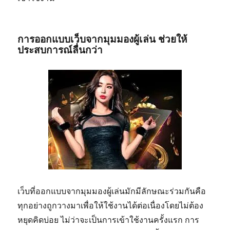
การออกแบบเว็บจากมุมมองผู้เล่น ช่วยให้
ประสบการณ์ลื่นกว่า
เว็บที่ออกแบบจากมุมมองผู้เล่นมักมีลักษณะร่วมกันคือ
ทุกอย่างถูกวางมาเพื่อให้ใช้งานได้ต่อเนื่องโดยไม่ต้อง
หยุดคิดบ่อย ไม่ว่าจะเป็นการเข้าใช้งานครั้งแรก การ