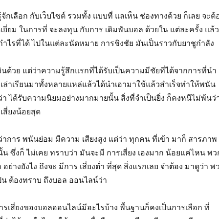
ู้จักเลือก กับเว็บไซต์ รวมทั้ง แบบที่ แลเห็น ช่องทางด้วย ก็เลย จะต้
ดเยี่ยม ในการที่ จะลงทุน กับการ เดิมพันบอล ด้วยใน แต่ละครั้ง แล้ว
อผลกำไรที่ได้ ไปในแต่ละนัดหมาย การชิงชัย มันเป็นราวกับยาชูกำลัง
ินด้วย แต่ว่าความรู้สึกแรกที่ได้รับเป็นความมีชัยที่ได้จากการที่นำ
าเล่าเรียนมาทั้งหลายแหล่แล้วได้นำเอามาใช้แล้วสำเร็จทำให้พนัน
า ได้รับความนิยมอย่างมากมายนั้น สิ่งที่จำเป็นยิ่ง ก็คงหนีไม่พ้นว่
สี่ยงน้อยสุด
ล้ว ว่าการ พนันย่อม มีความ เสียงสูง แต่ว่า ทุกคน ที่เข้า มาก็ สารภาพ
งนั้น ซึ่งก็ ไม่เคย ทราบว่า มันจะมี การเสี่ยง เองมาก น้อยแค่ไหน พว
อย่างยังไง ถึงจะ มีการ เสี่ยงต่ำ ที่สุด สิ่งแรกเลย จำต้อง มาดูว่า พ
ำเป็น ต้องทราบ ถึงบอล ออนไลน์ว่า
รเสี่ยงของบอลออนไลน์มีอะไรบ้าง พื้นฐานก็คงเป็นการเลือก ที่