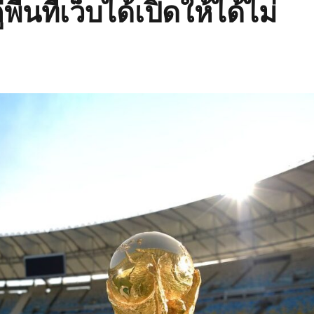
ื้นที่เว็บได้เปิดให้ได้ไม่