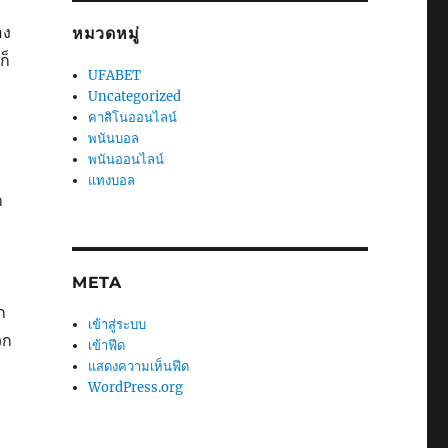
อง
หมวดหมู่
ก็
UFABET
Uncategorized
คาสิโนออนไลน์
พนันบอล
พนันออนไลน์
แทงบอล
า
META
ก
เข้าสู่ระบบ
วก
เข้าฟีด
แสดงความเห็นฟีด
WordPress.org