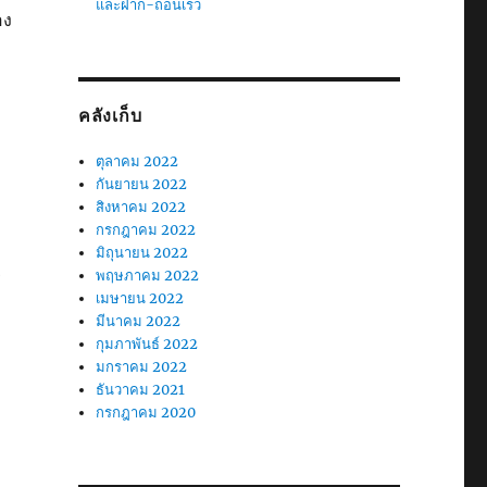
และฝาก-ถอนเร็ว
อง
คลังเก็บ
ตุลาคม 2022
กันยายน 2022
สิงหาคม 2022
กรกฎาคม 2022
มิถุนายน 2022
พฤษภาคม 2022
ร
เมษายน 2022
มีนาคม 2022
กุมภาพันธ์ 2022
มกราคม 2022
ธันวาคม 2021
กรกฎาคม 2020