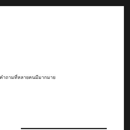
และคำถามที่หลายคนมีมากมาย