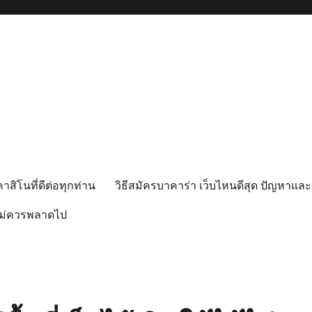
าสิโนที่ดีต่อทุกท่าน
วิธีสมัครบาคาร่า เว็บไหนดีสุด ปัญหา
่ไม่ควรพลาดไป