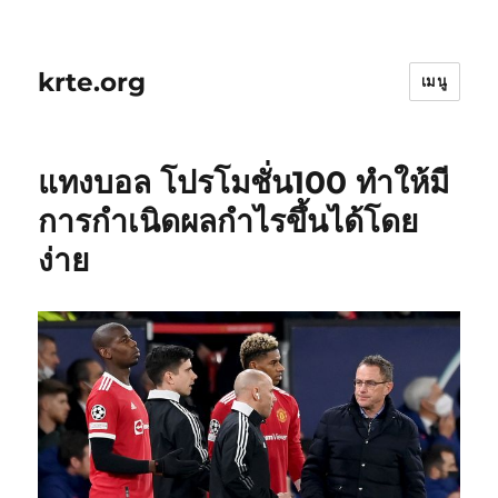
krte.org
เมนู
แทงบอล โปรโมชั่น100 ทำให้มี
การกำเนิดผลกำไรขึ้นได้โดย
ง่าย