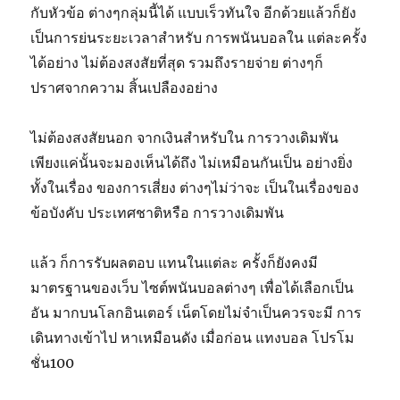
กับหัวข้อ ต่างๆกลุ่มนี้ได้ แบบเร็วทันใจ อีกด้วยแล้วก็ยัง
เป็นการย่นระยะเวลาสำหรับ การพนันบอลใน แต่ละครั้ง
ได้อย่าง ไม่ต้องสงสัยที่สุด รวมถึงรายจ่าย ต่างๆก็
ปราศจากความ สิ้นเปลืองอย่าง
ไม่ต้องสงสัยนอก จากเงินสำหรับใน การวางเดิมพัน
เพียงแค่นั้นจะมองเห็นได้ถึง ไม่เหมือนกันเป็น อย่างยิ่ง
ทั้งในเรื่อง ของการเสี่ยง ต่างๆไม่ว่าจะ เป็นในเรื่องของ
ข้อบังคับ ประเทศชาติหรือ การวางเดิมพัน
แล้ว ก็การรับผลตอบ แทนในแต่ละ ครั้งก็ยังคงมี
มาตรฐานของเว็บ ไซต์พนันบอลต่างๆ เพื่อได้เลือกเป็น
อัน มากบนโลกอินเตอร์ เน็ตโดยไม่จำเป็นควรจะมี การ
เดินทางเข้าไป หาเหมือนดัง เมื่อก่อน แทงบอล โปรโม
ชั่น100