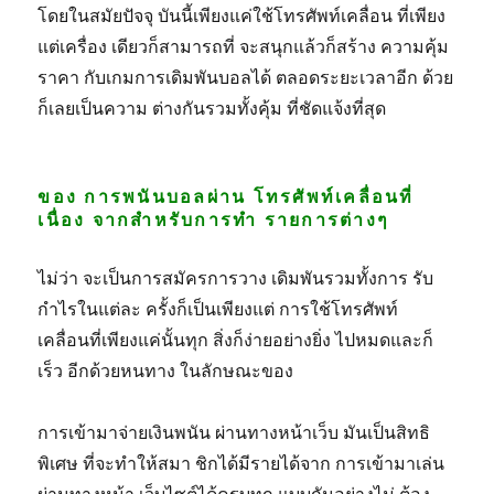
โดยในสมัยปัจจุ บันนี้เพียงแค่ใช้โทรศัพท์เคลื่อน ที่เพียง
แต่เครื่อง เดียวก็สามารถที่ จะสนุกแล้วก็สร้าง ความคุ้ม
ราคา กับเกมการเดิมพันบอลได้ ตลอดระยะเวลาอีก ด้วย
ก็เลยเป็นความ ต่างกันรวมทั้งคุ้ม ที่ชัดแจ้งที่สุด
ของ การพนันบอลผ่าน โทรศัพท์เคลื่อนที่
เนื่อง จากสำหรับการทำ รายการต่างๆ
ไม่ว่า จะเป็นการสมัครการวาง เดิมพันรวมทั้งการ รับ
กำไรในแต่ละ ครั้งก็เป็นเพียงแต่ การใช้โทรศัพท์
เคลื่อนที่เพียงแค่นั้นทุก สิ่งก็ง่ายอย่างยิ่ง ไปหมดและก็
เร็ว อีกด้วยหนทาง ในลักษณะของ
การเข้ามาจ่ายเงินพนัน ผ่านทางหน้าเว็บ มันเป็นสิทธิ
พิเศษ ที่จะทำให้สมา ชิกได้มีรายได้จาก การเข้ามาเล่น