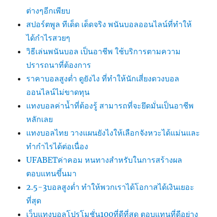
ต่างๆอีกเพียบ
สปอร์ตพูล ทีเด็ด เด็ดจริง พนันบอลออนไลน์ที่ทำให้
ได้กำไรสวยๆ
วิธีเล่นพนันบอล เป็นอาชีพ ใช้บริการตามความ
ปรารถนาที่ต้องการ
ราคาบอลสูงต่ำ ดูยังไง ที่ทำให้นักเสี่ยงดวงบอล
ออนไลน์ไม่ขาดทุน
แทงบอลค่าน้ำที่ต้องรู้ สามารถที่จะยึดมั่นเป็นอาชีพ
หลักเลย
แทงบอลไทย วางแผนยังไงให้เลือกจังหวะได้แม่นและ
ทำกำไรได้ต่อเนื่อง
UFABETค่าคอม หนทางสำหรับในการสร้างผล
ตอบแทนขึ้นมา
2.5-3บอลสูงต่ำ ทำให้พวกเราได้โอกาสได้เงินเยอะ
ที่สุด
เว็บแทงบอลโปรโมชั่น100ที่ดีที่สุด ตอบแทนที่ดีอย่าง