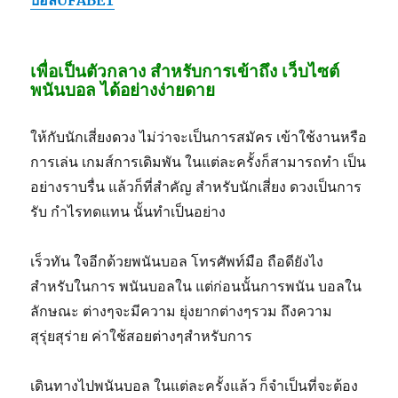
บอลUFABET
เพื่อเป็นตัวกลาง สำหรับการเข้าถึง เว็บไซต์
พนันบอล ได้อย่างง่ายดาย
ให้กับนักเสี่ยงดวง ไม่ว่าจะเป็นการสมัคร เข้าใช้งานหรือ
การเล่น เกมส์การเดิมพัน ในแต่ละครั้งก็สามารถทำ เป็น
อย่างราบรื่น แล้วก็ที่สำคัญ สำหรับนักเสี่ยง ดวงเป็นการ
รับ กำไรทดแทน นั้นทำเป็นอย่าง
เร็วทัน ใจอีกด้วยพนันบอล โทรศัพท์มือ ถือดียังไง
สำหรับในการ พนันบอลใน แต่ก่อนนั้นการพนัน บอลใน
ลักษณะ ต่างๆจะมีความ ยุ่งยากต่างๆรวม ถึงความ
สุรุ่ยสุร่าย ค่าใช้สอยต่างๆสำหรับการ
เดินทางไปพนันบอล ในแต่ละครั้งแล้ว ก็จำเป็นที่จะต้อง