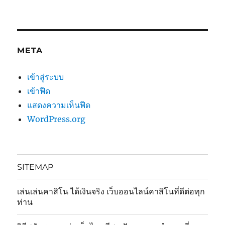
META
เข้าสู่ระบบ
เข้าฟีด
แสดงความเห็นฟีด
WordPress.org
SITEMAP
เล่นเล่นคาสิโน ได้เงินจริง เว็บออนไลน์คาสิโนที่ดีต่อทุก
ท่าน