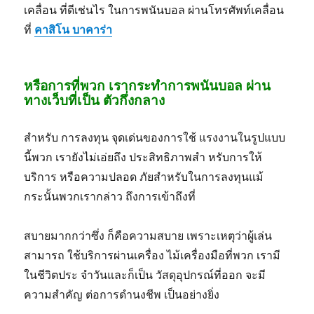
เคลื่อน ที่ดีเช่นไร ในการพนันบอล ผ่านโทรศัพท์เคลื่อน
ที่
คาสิโน บาคาร่า
หรือการที่พวก เรากระทำการพนันบอล ผ่าน
ทางเว็บที่เป็น ตัวกึ่งกลาง
สำหรับ การลงทุน จุดเด่นของการใช้ แรงงานในรูปแบบ
นี้พวก เรายังไม่เอ่ยถึง ประสิทธิภาพสำ หรับการให้
บริการ หรือความปลอด ภัยสำหรับในการลงทุนแม้
กระนั้นพวกเรากล่าว ถึงการเข้าถึงที่
สบายมากกว่าซึ่ง ก็คือความสบาย เพราะเหตุว่าผู้เล่น
สามารถ ใช้บริการผ่านเครื่อง ไม้เครื่องมือที่พวก เรามี
ในชีวิตประ จำวันและก็เป็น วัสดุอุปกรณ์ที่ออก จะมี
ความสำคัญ ต่อการดำนงชีพ เป็นอย่างยิ่ง