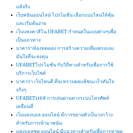
แท้จริง
เว็บพนันออนไลน์ โปรโมชั่น เลือกแบบไหนให้คุ้ม
และเริ่มต้นง่าย
เว็บแทงคาสิโน UFABET กำหนดในแบบต่างๆเพื่อ
เป็นแถวทาง
บาคาร่าห้องทดลอง การสร้างความเที่ยงตรงและ
มั่นใจที่จะลงทุน
UFABETโปรโมชั่น กับวิถีทางสำหรับเพื่อการใช้
บริการเว็บไซต์
บาคาร่า เว็บไหนดี ที่จะทราบผลแพ้ชนะเร็วทันใจ
จริงๆ
UFABET1168 การเล่นผ่านทางระบบโทรศัพท์
เคลื่อนที่
เว็บแทงบอล ออนไลน์ มีการขยายตัวเป็นวงกว้าง
สำหรับการเข้ามาพนัน
แทงบอลชุด ออนไลน์ มีแนวทางสำหรับเพื่อการหาผล