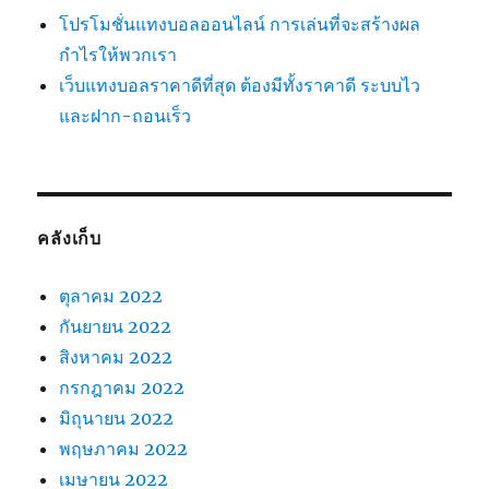
โปรโมชั่นแทงบอลออนไลน์ การเล่นที่จะสร้างผล
กำไรให้พวกเรา
เว็บแทงบอลราคาดีที่สุด ต้องมีทั้งราคาดี ระบบไว
และฝาก-ถอนเร็ว
คลังเก็บ
ตุลาคม 2022
กันยายน 2022
สิงหาคม 2022
กรกฎาคม 2022
มิถุนายน 2022
พฤษภาคม 2022
เมษายน 2022