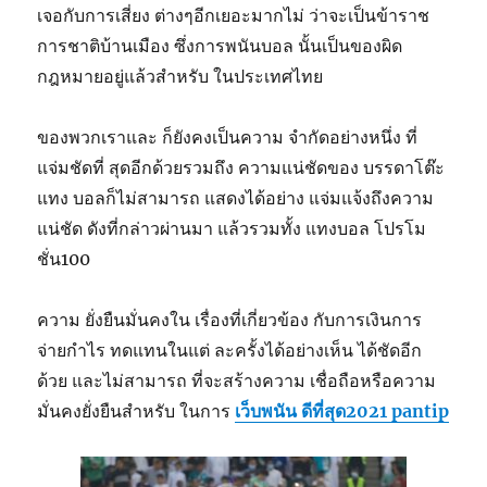
เจอกับการเสี่ยง ต่างๆอีกเยอะมากไม่ ว่าจะเป็นข้าราช
การชาติบ้านเมือง ซึ่งการพนันบอล นั้นเป็นของผิด
กฎหมายอยู่แล้วสำหรับ ในประเทศไทย
ของพวกเราและ ก็ยังคงเป็นความ จำกัดอย่างหนึ่ง ที่
แจ่มชัดที่ สุดอีกด้วยรวมถึง ความแน่ชัดของ บรรดาโต๊ะ
แทง บอลก็ไม่สามารถ แสดงได้อย่าง แจ่มแจ้งถึงความ
แน่ชัด ดังที่กล่าวผ่านมา แล้วรวมทั้ง แทงบอล โปรโม
ชั่น100
ความ ยั่งยืนมั่นคงใน เรื่องที่เกี่ยวข้อง กับการเงินการ
จ่ายกำไร ทดแทนในแต่ ละครั้งได้อย่างเห็น ได้ชัดอีก
ด้วย และไม่สามารถ ที่จะสร้างความ เชื่อถือหรือความ
มั่นคงยั่งยืนสำหรับ ในการ
เว็บพนัน ดีที่สุด2021 pantip