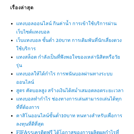
เรื่องล่าสุด
แทงบอลออนไลน์ กินค่าน้ำ การเข้าใช้บริการผ่าน
เว็บไซต์แทงบอล
เว็บแทงบอล ขั้นต่ำ 20บาท การเดิมพันที่นักเสี่ยงดวง
ใช้บริการ
แทงสล็อต กำลังเป็นที่พึงพอใจของเหล่านิสิตหรือวัย
รุ่น
แทงบอลให้ได้กำไร การพนันบอลผ่านทางระบบ
ออนไลน์
สูตร คัดบอลสูง สร้างเงินได้สม่ำเสมอตลอดระยะเวลา
แทงบอลทำกำไร ช่องทางการเล่นสามารถเล่นได้ทุก
ที่ที่ต้องการ
คาสิโนออนไลน์ขั้นต่ำ10บาท หนทางสำหรับเพื่อการ
ลงทุนที่ดีที่สุด
FIFA55เครดิตฟรี ได้โอกาสของการผลิตผลกำไรที่