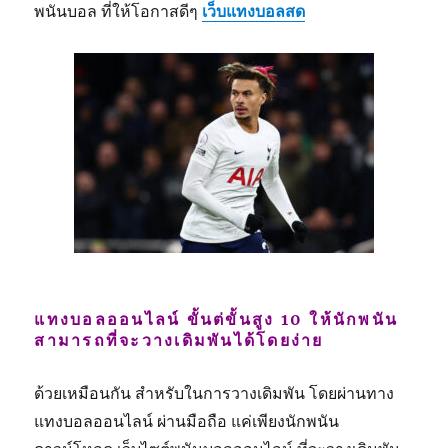
พนันบอล ที่ให้โอกาสดีๆ
เว็บแทงบอลสด
แทงบอลออนไลน์ ขั้นต่ขั้นสูง 10 ให้นักพนัน
สามารถที่จะวางเดิมพันได้โดยง่าย
ด้วยเหมือนกัน สำหรับในการวางเดิมพัน โดยผ่านทาง
แทงบอลออนไลน์ ผ่านมือถือ แค่เพียงนักพนัน