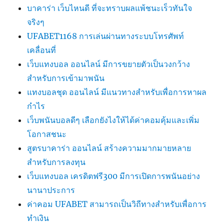
บาคาร่า เว็บไหนดี ที่จะทราบผลแพ้ชนะเร็วทันใจ
จริงๆ
UFABET1168 การเล่นผ่านทางระบบโทรศัพท์
เคลื่อนที่
เว็บแทงบอล ออนไลน์ มีการขยายตัวเป็นวงกว้าง
สำหรับการเข้ามาพนัน
แทงบอลชุด ออนไลน์ มีแนวทางสำหรับเพื่อการหาผล
กำไร
เว็บพนันบอลดีๆ เลือกยังไงให้ได้ค่าคอมคุ้มและเพิ่ม
โอกาสชนะ
สูตรบาคาร่า ออนไลน์ สร้างความมากมายหลาย
สำหรับการลงทุน
เว็บแทงบอล เครดิตฟรี300 มีการเปิดการพนันอย่าง
นานาประการ
ค่าคอม UFABET สามารถเป็นวิถีทางสำหรับเพื่อการ
ทำเงิน