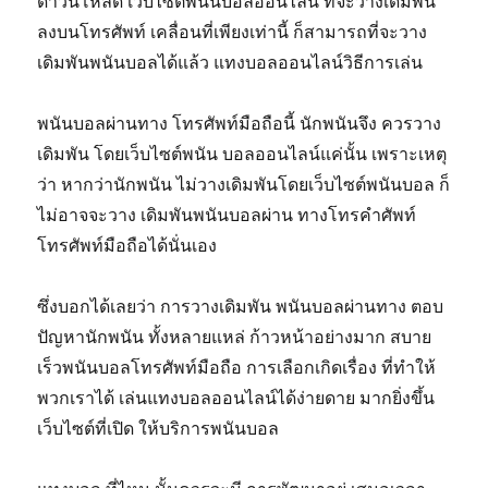
ดาวน์โหลด เว็บไซต์พนันบอลออนไลน์ ที่จะวางเดิมพัน
ลงบนโทรศัพท์ เคลื่อนที่เพียงเท่านี้ ก็สามารถที่จะวาง
เดิมพันพนันบอลได้แล้ว แทงบอลออนไลน์วิธีการเล่น
พนันบอลผ่านทาง โทรศัพท์มือถือนี้ นักพนันจึง ควรวาง
เดิมพัน โดยเว็บไซต์พนัน บอลออนไลน์แค่นั้น เพราะเหตุ
ว่า หากว่านักพนัน ไม่วางเดิมพันโดยเว็บไซต์พนันบอล ก็
ไม่อาจจะวาง เดิมพันพนันบอลผ่าน ทางโทรคำศัพท์
โทรศัพท์มือถือได้นั่นเอง
ซึ่งบอกได้เลยว่า การวางเดิมพัน พนันบอลผ่านทาง ตอบ
ปัญหานักพนัน ทั้งหลายแหล่ ก้าวหน้าอย่างมาก สบาย
เร็วพนันบอลโทรศัพท์มือถือ การเลือกเกิดเรื่อง ที่ทำให้
พวกเราได้ เล่นแทงบอลออนไลน์ได้ง่ายดาย มากยิ่งขึ้น
เว็บไซต์ที่เปิด ให้บริการพนันบอล