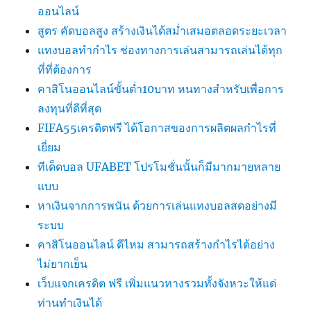
ออนไลน์
สูตร คัดบอลสูง สร้างเงินได้สม่ำเสมอตลอดระยะเวลา
แทงบอลทำกำไร ช่องทางการเล่นสามารถเล่นได้ทุก
ที่ที่ต้องการ
คาสิโนออนไลน์ขั้นต่ำ10บาท หนทางสำหรับเพื่อการ
ลงทุนที่ดีที่สุด
FIFA55เครดิตฟรี ได้โอกาสของการผลิตผลกำไรที่
เยี่ยม
ทีเด็ดบอล UFABET โปรโมชั่นนั้นก็มีมากมายหลาย
แบบ
หาเงินจากการพนัน ด้วยการเล่นแทงบอลสดอย่างมี
ระบบ
คาสิโนออนไลน์ ดีไหม สามารถสร้างกำไรได้อย่าง
ไม่ยากเย็น
เว็บแจกเครดิต ฟรี เพิ่มแนวทางรวมทั้งจังหวะให้แด่
ท่านทำเงินได้