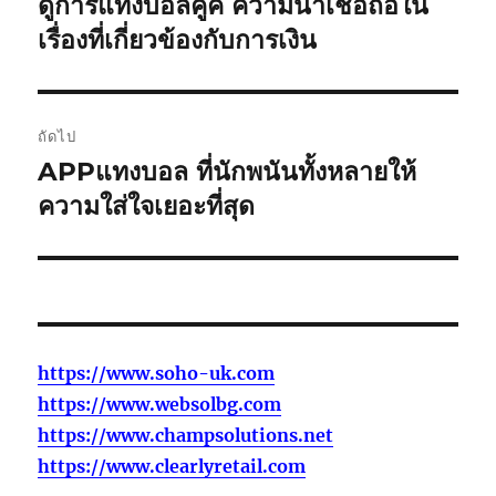
ดูการแทงบอลคู่คี่ ความน่าเชือถือใน
เรื่อง
ก่อน
เรื่องที่เกี่ยวข้องกับการเงิน
เรื่อง
หน้า:
ถัดไป
APPแทงบอล ที่นักพนันทั้งหลายให้
เรื่อง
ต่อ
ความใส่ใจเยอะที่สุด
ไป:
https://www.soho-uk.com
https://www.websolbg.com
https://www.champsolutions.net
https://www.clearlyretail.com