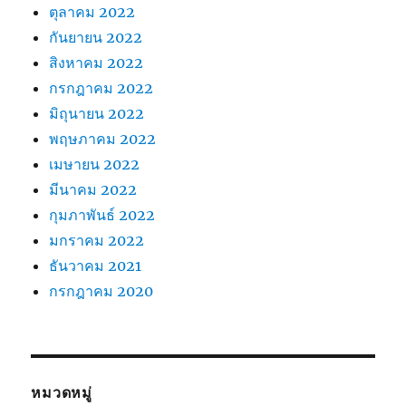
ตุลาคม 2022
กันยายน 2022
สิงหาคม 2022
กรกฎาคม 2022
มิถุนายน 2022
พฤษภาคม 2022
เมษายน 2022
มีนาคม 2022
กุมภาพันธ์ 2022
มกราคม 2022
ธันวาคม 2021
กรกฎาคม 2020
หมวดหมู่