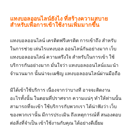
แทงบอลออนไลน์ยังไง ที่สร้างความสบาย
สำหรับเพื่อการเข้าใช้งานเพิ่มมากขึ้น
แทงบอลออนไลน์ เครดิตฟรีเครดิต การเข้าถึง สำหรับ
ในการช่วย เล่นไรแทงบอล ออนไลน์กันอย่างมาก เว็บ
แทงบอลออนไลน์ ความตรึงใจ สำหรับในการเข้า ใช้
บริการกันอย่างมาก มั่นใจว่า แทงบอลออนไลน์แนะนำ
จำนวนมาก นั้นน่าจะเผชิญ แทงบอลออนไลน์ผ่านมือถือ
มิได้เข้าใช้บริการ เนื่องจากว่าบางที อาจจะติดงาน
อะไรทั้งนั้น ในตอนที่ปราศจาก ความแน่ๆ ทำให้ท่านนั้น
สามารถที่จะเข้า ใช้บริการกับพวกเรา ได้น่าฟังว่า เว็บ
ของพวกเรานั้น มีการประเมิน ถึงเหตุการณ์ที่ สนองตอบ
ต่อสิ่งที่จำเป็น เข้าใช้งานกับคุณ ได้อย่างดีเยี่ยม