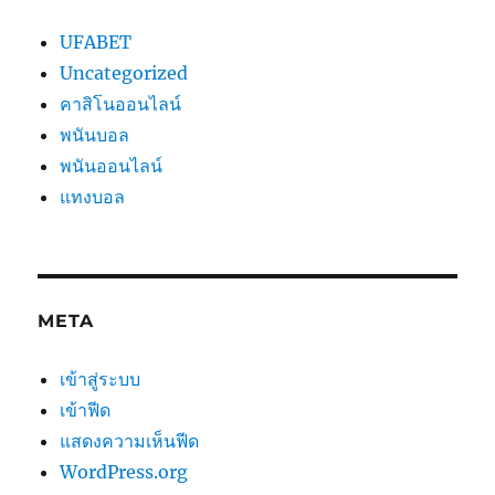
UFABET
Uncategorized
คาสิโนออนไลน์
พนันบอล
พนันออนไลน์
แทงบอล
META
เข้าสู่ระบบ
เข้าฟีด
แสดงความเห็นฟีด
WordPress.org