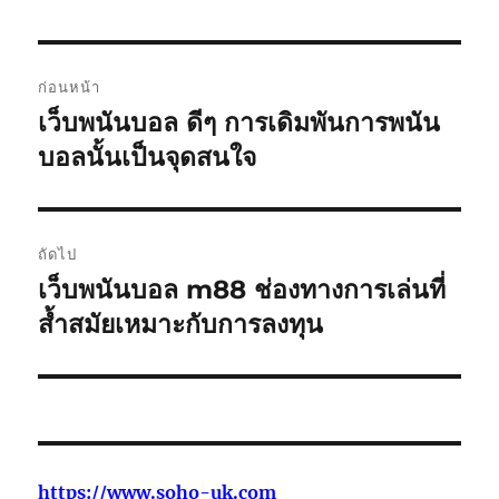
เมนู
ก่อนหน้า
นำทาง
เว็บพนันบอล ดีๆ การเดิมพันการพนัน
เรื่อง
ก่อน
บอลนั้นเป็นจุดสนใจ
เรื่อง
หน้า:
ถัดไป
เว็บพนันบอล m88 ช่องทางการเล่นที่
เรื่อง
ต่อ
ส้ำสมัยเหมาะกับการลงทุน
ไป:
https://www.soho-uk.com