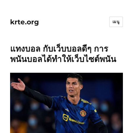
krte.org
เมนู
แทงบอล กับเว็บบอลดีๆ การ
พนันบอลได้ทำให้เว็บไซต์พนัน