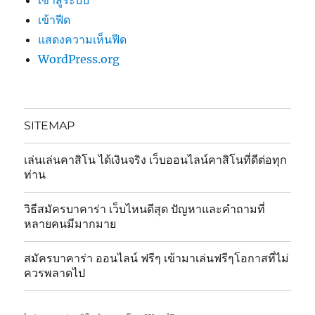
เข้าฟีด
แสดงความเห็นฟีด
WordPress.org
SITEMAP
เล่นเล่นคาสิโน ได้เงินจริง เว็บออนไลน์คาสิโนที่ดีต่อทุก
ท่าน
วิธีสมัครบาคาร่า เว็บไหนดีสุด ปัญหาและคำถามที่
หลายคนมีมากมาย
สมัครบาคาร่า ออนไลน์ ฟรีๆ เข้ามาเล่นฟรีๆโอกาสที่ไม่
ควรพลาดไป