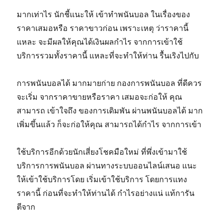
มากเท่าไร นักชี้แนะให้ เข้าทำพนันบอล ในเรื่องของ
ราคาเสมอหรือ ราคาขาวก่อน เพราะเหตุ ว่าราคานี้
แหละ จะมีผลให้คุณได้เงินผลกำไร จากการเข้าใช้
บริการรวมทั้งราคานี้ แหละที่จะทำให้ท่าน รื้นเริงไปกับ
การพนันบอลได้ มากมายก่าย กองการพนันบอล ที่ดีควร
จะเริ่ม จากราคาขายหรือราคา เสมอจะก่อให้ คุณ
สามารถ เข้าใจถึง ของการเดิมพัน ผ่านพนันบอลได้ มาก
เพิ่มขึ้นแล้ว ก็จะก่อให้คุณ สามารถได้กำไร จากการเข้า
ใช้บริการอีกด้วยนักเสี่ยงโชคมือใหม่ ที่พึ่งเข้ามาใช้
บริการการพนันบอล ผ่านทางระบบออนไลน์เสนอ แนะ
ให้เข้าใช้บริการโดย เริ่มเข้าใช้บริการ โดยการแทง
ราคานี้ ก่อนที่จะทำให้ท่านได้ กำไรอย่างแน่ แท้การัน
ตีจาก