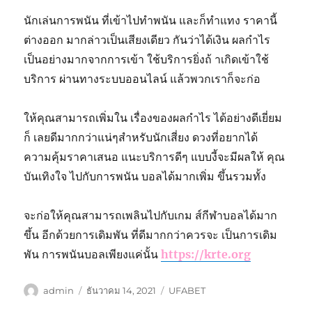
นักเล่นการพนัน ที่เข้าไปทำพนัน และก็ทำแทง ราคานี้
ต่างออก มากล่าวเป็นเสียงเดียว กันว่าได้เงิน ผลกำไร
เป็นอย่างมากจากการเข้า ใช้บริการยิ่งถ้ าเกิดเข้าใช้
บริการ ผ่านทางระบบออนไลน์ แล้วพวกเราก็จะก่อ
ให้คุณสามารถเพิ่มใน เรื่องของผลกำไร ได้อย่างดีเยี่ยม
ก็ เลยดีมากกว่าแน่ๆสำหรับนักเสี่ยง ดวงที่อยากได้
ความคุ้มราคาเสนอ แนะบริการดีๆ แบบงี้จะมีผลให้ คุณ
บันเทิงใจ ไปกับการพนัน บอลได้มากเพิ่ม ขึ้นรวมทั้ง
จะก่อให้คุณสามารถเพลินไปกับเกม ส์กีฬาบอลได้มาก
ขึ้น อีกด้วยการเดิมพัน ที่ดีมากกว่าควรจะ เป็นการเดิม
พัน การพนันบอลเพียงแค่นั้น
https://krte.org
ผู้
เขียน
หมวด
admin
ธันวาคม 14, 2021
UFABET
เขียน
เมื่อ
หมู่