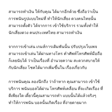
สามารถทำเงิน ให้กับคุณ ได้มากอีกด้วย ซึ่งถือว่าเป็น
การพนันรูปแบบใหม่ที่ ทำให้นักเสี่ยง ดวงคนไทยนั้น
สามารถตั้งตัว ได้จากการ เข้าใช้บริการ รวมทั้งทำให้
นักเสี่ยงดวง คนประเทศไทย สามารถทำเงิน
จากการเข้าเล่น เกมส์การเดิมพันนั้น ปรับปรุงเว็บเพจ
สามารถเข้าเล่น ได้ผ่านทางโทร คำศัพท์โทรศัพท์มือถือ
ก็เลยนับได้ ว่าเป็นเรื่องที่ อำนวยความ สะดวกสบายให้
กับนักเสี่ยง โชคได้มากเพิ่มขึ้นใน เรื่องเกี่ยวกับ
การพนันคุณ ลองนึกถึง ว่าถ้าหาก คุณสามารถ เข้าใช้
บริการ พนันบอลได้ผ่าน โทรศัพท์เคลื่อน ที่จะเกิดเรื่อง ที่
ดีเพียงใด เดี๋ยวนี้คุณสามารถทำ แบบนั้นได้แล้วจริงๆ
ทำให้การพนัน บอลนั้นเกิดเรื่อง ที่ง่ายดายมาก