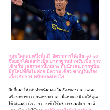
กลุ่มใดกลุ่มหนึ่งนั้นมี อัตราการได้เสีย 50 50
ซึ่งบอกได้เลยว่าเป็น มาตรฐานสำหรับเพื่อ การ
เข้าเริ่ม เลยราคานี้เหมาะ กับนักเล่น การพนัน
มือใหม่ที่ยังไม่ค่อย มีความเชี่ยว ชาญในเรื่อง
เกี่ยวกับการ พนันบอลเท่าไร
นักชี้แนะให้ เข้าทำพนันบอล ในเรื่องของราคา เสมอ
หรือราคาขาว ก่อนเพราะราคา นี้แหละจะมี ผลให้คุณ
ได้ เงินผลกำไรจาก การเข้าใช้บริการรวมทั้ง ราคานี้