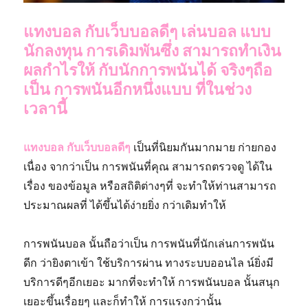
แทงบอล กับเว็บบอลดีๆ เล่นบอล แบบ
นักลงทุน การเดิมพันซึ่ง สามารถทำเงิน
ผลกำไรให้ กับนักการพนันได้ จริงๆถือ
เป็น การพนันอีกหนึ่งแบบ ที่ในช่วง
เวลานี้
แทงบอล กับเว็บบอลดีๆ
เป็นที่นิยมกันมากมาย ก่ายกอง
เนื่อง จากว่าเป็น การพนันที่คุณ สามารถตรวจดู ได้ใน
เรื่อง ของข้อมูล หรือสถิติต่างๆที่ จะทำให้ท่านสามารถ
ประมาณผลที่ ได้ขึ้นได้ง่ายยิ่ง กว่าเดิมทำให้
การพนันบอล นั้นถือว่าเป็น การพนันที่นักเล่นการพนัน
ดีก ว่ายิงตาเข้า ใช้บริการผ่าน ทางระบบออนไล น์ยิ่งมี
บริการดีๆอีกเยอะ มากที่จะทำให้ การพนันบอล นั้นสนุก
เยอะขึ้นเรื่อยๆ และก็ทำให้ การแรงกว่านั้น