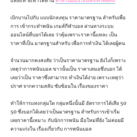
แหละที่ จะทำให้ท่าน
คาสิโนออนไลน์ฟรีเครดิต88
เบิกบานไปกับ แบบนักลงทุน ราคามาตรฐาน สำหรับเพื่อ
การ เข้ากระทำพนัน เกมส์กีฬาบอล ผ่านทางระบบ
ออนไลน์ที่บอกได้เลย ว่าคุ้มเพราะราคานี้แหละ เป็น
ราคาที่เป็น มาตรฐานสำหรับ เพื่อการทำเงิน ได้เลยผู้คน
จำนวนมากคงสงสัย ว่าเป็นราคามาตรฐาน ยังไงก็เพราะ
เหตุว่าการพนันบอล ขาวนั้นเป็น ราคาเสมอซึ่งบอก ได้
เลยว่าเป็น ราคาซึ่งสามารถ ทำเงินได้ง่าย เพราะเหตุว่า
ปราศ จากความสลับ ซับซ้อนใน เรื่องของราคา
ทำให้การแทงกลุ่มใด กลุ่มหนึ่งนั้นมี อัตราการได้เสีย 50
50 ซึ่งบอกได้เลยว่าเป็นมาตรฐาน สำหรับการเข้าเริ่ม
เลยราคานี้เหมาะ กับนักการพนัน มือใหม่ที่ยัง ไม่ค่อยมี
ความเก่งใน เรื่องเกี่ยวกับ การพนันบอล