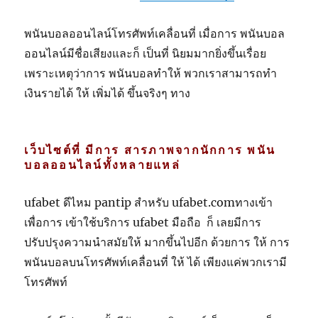
พนันบอลออนไลน์โทรศัพท์เคลื่อนที่ เมื่อการ พนันบอล
ออนไลน์มีชื่อเสียงและก็ เป็นที่ นิยมมากยิ่งขึ้นเรื่อย
เพราะเหตุว่าการ พนันบอลทำให้ พวกเราสามารถทำ
เงินรายได้ ให้ เพิ่มได้ ขึ้นจริงๆ
ทาง
เว็บไซต์ที่ มีการ สารภาพจากนักการ พนัน
บอลออนไลน์ทั้งหลายแหล่
ufabet ดีไหม pantip สำหรับ ufabet.comทางเข้า
เพื่อการ เข้าใช้บริการ ufabet มือถือ ก็ เลยมีการ
ปรับปรุงความนำสมัยให้ มากขึ้นไปอีก ด้วยการ ให้ การ
พนันบอลบนโทรศัพท์เคลื่อนที่ ให้ ได้ เพียงแค่พวกเรามี
โทรศัพท์