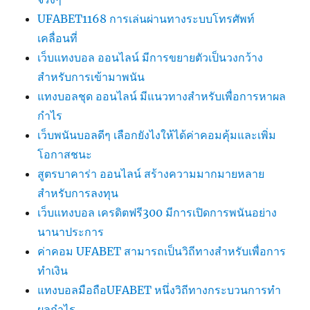
UFABET1168 การเล่นผ่านทางระบบโทรศัพท์
เคลื่อนที่
เว็บแทงบอล ออนไลน์ มีการขยายตัวเป็นวงกว้าง
สำหรับการเข้ามาพนัน
แทงบอลชุด ออนไลน์ มีแนวทางสำหรับเพื่อการหาผล
กำไร
เว็บพนันบอลดีๆ เลือกยังไงให้ได้ค่าคอมคุ้มและเพิ่ม
โอกาสชนะ
สูตรบาคาร่า ออนไลน์ สร้างความมากมายหลาย
สำหรับการลงทุน
เว็บแทงบอล เครดิตฟรี300 มีการเปิดการพนันอย่าง
นานาประการ
ค่าคอม UFABET สามารถเป็นวิถีทางสำหรับเพื่อการ
ทำเงิน
แทงบอลมือถือUFABET หนึ่งวิถีทางกระบวนการทำ
ผลกำไร