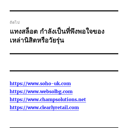
หน้า:
ถัดไป
แทงสล็อต กำลังเป็นที่พึงพอใจของ
เรื่อง
ต่อ
เหล่านิสิตหรือวัยรุ่น
ไป:
https://www.soho-uk.com
https://www.websolbg.com
https://www.champsolutions.net
https://www.clearlyretail.com