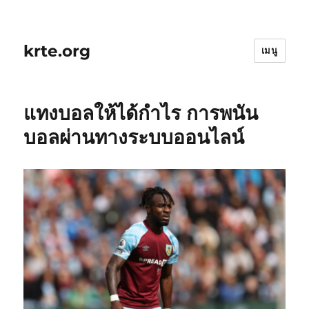
krte.org
เมนู
แทงบอลให้ได้กำไร การพนัน
บอลผ่านทางระบบออนไลน์