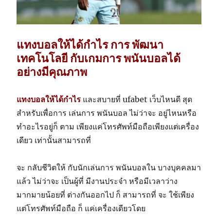
แทงบอลให้ได้กำไร การ พัฒนา
เทคโนโลยี กับเกมการ พนันบอลได้
อย่างมีคุณภาพ
แทงบอลให้ได้กำไร
และสบายที่ ufabet เว็บไหนดี สุด
สำหรับเพื่อการ เล่นการ พนันบอล ไม่ว่าจะ อยู่ไหนหรือ
ทำอะไรอยู่ก็ ตาม เพียงแค่โทรศัพท์มือถือเพียงแต่เครื่อง
เดียว เท่านั้นสามารถที่
จะ กลับชีวิตให้ กับนักเล่นการ พนันบอลใน บางบุคคลมา
แล้ว ไม่ว่าจะ เป็นผู้ที่ มีงานประจำ หรือมีเวลาว่าง
มากมายน้อยที่ ต่างกันออกไป ก็ สามารถที่ จะ ใช้เพียง
แต่โทรศัพท์มือถือ ก็ แค่เครื่องเดียวโดย