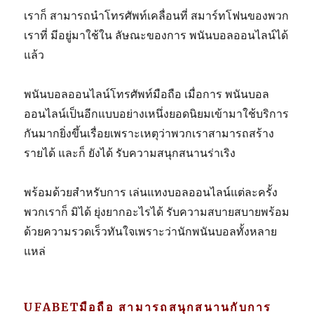
เราก็ สามารถนำโทรศัพท์เคลื่อนที่ สมาร์ทโฟนของพวก
เราที่ มีอยู่มาใช้ใน ลัษณะของการ พนันบอลออนไลน์ได้
แล้ว
พนันบอลออนไลน์โทรศัพท์มือถือ เมื่อการ พนันบอล
ออนไลน์เป็นอีกแบบอย่างเหนึ่งยอดนิยมเข้ามาใช้บริการ
กันมากยิ่งขึ้นเรื่อยเพราะเหตุว่าพวกเราสามารถสร้าง
รายได้ และก็ ยังได้ รับความสนุกสนานร่าเริง
พร้อมด้วยสำหรับการ เล่นแทงบอลออนไลน์แต่ละครั้ง
พวกเราก็ มิได้ ยุ่งยากอะไรได้ รับความสบายสบายพร้อม
ด้วยความรวดเร็วทันใจเพราะว่านักพนันบอลทั้งหลาย
แหล่
UFABETมือถือ สามารถสนุกสนานกับการ