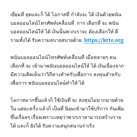
เยี่ยมที่ สุดและก็ ได้ โอกาสที่ กำลังจะ ได้ เงินด้วย
พนัน
บอลออนไลน์โทรศัพท์เคลื่อนที่ การ เลือกที่ จะ พนัน
บอลออนไลน์ให้ ได้ เงินนั้นพวกเราจะ ต้องเลือกให้ ดี
รวมทั้งได้ รับความสบายสบายด้วย
https://krte.org
พนันบอลออนไลน์โทรศัพท์เคลื่อนที่ เมื่อหลายๆ คน
เลือกที่ จะ เข้ามาพนันบอลออนไลน์ให้ ได้ เงินเนื่องจาก
มีความคิดเห็นว่าวิถีทางสำหรับเพื่อการ ลงทุนสำหรับ
เพื่อการ พนันบอลออนไลน์ทำให้ ได้
โอกาสมากขึ้นแล้วก็ ใช้เงินที่ จะ ลงทุนไม่มากมายด้วย
ใน แต่ละครั้ง แล้วก็ เป็นที่ นิยมเข้ามาใช้บริการ กันเพิ่ม
ขึ้นเรื่อยๆ เรื่อยเพราะเหตุว่าพวกเราสามารถสร้างราย
ได้ และก็
ยังได้ รับความสนุกสนานร่าเริง