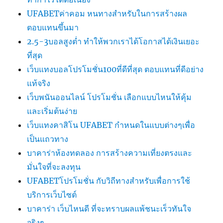
UFABETค่าคอม หนทางสำหรับในการสร้างผล
ตอบแทนขึ้นมา
2.5-3บอลสูงต่ำ ทำให้พวกเราได้โอกาสได้เงินเยอะ
ที่สุด
เว็บแทงบอลโปรโมชั่น100ที่ดีที่สุด ตอบแทนที่ดีอย่าง
แท้จริง
เว็บพนันออนไลน์ โปรโมชั่น เลือกแบบไหนให้คุ้ม
และเริ่มต้นง่าย
เว็บแทงคาสิโน UFABET กำหนดในแบบต่างๆเพื่อ
เป็นแถวทาง
บาคาร่าห้องทดลอง การสร้างความเที่ยงตรงและ
มั่นใจที่จะลงทุน
UFABETโปรโมชั่น กับวิถีทางสำหรับเพื่อการใช้
บริการเว็บไซต์
บาคาร่า เว็บไหนดี ที่จะทราบผลแพ้ชนะเร็วทันใจ
จริงๆ