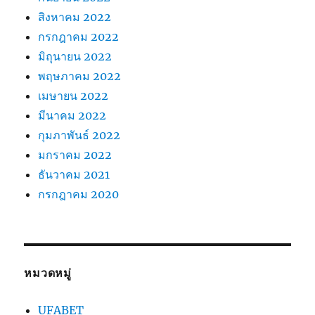
สิงหาคม 2022
กรกฎาคม 2022
มิถุนายน 2022
พฤษภาคม 2022
เมษายน 2022
มีนาคม 2022
กุมภาพันธ์ 2022
มกราคม 2022
ธันวาคม 2021
กรกฎาคม 2020
หมวดหมู่
UFABET