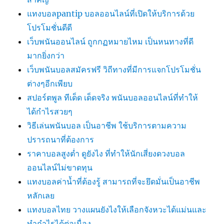
แทงบอลpantip บอลออนไลน์ที่เปิดให้บริการด้วย
โปรโมชั่นดีดี
เว็บพนันออนไลน์ ถูกกฏหมายไหม เป็นหนทางที่ดี
มากยิ่งกว่า
เว็บพนันบอลสมัครฟรี วิถีทางที่มีการแจกโปรโมชั่น
ต่างๆอีกเพียบ
สปอร์ตพูล ทีเด็ด เด็ดจริง พนันบอลออนไลน์ที่ทำให้
ได้กำไรสวยๆ
วิธีเล่นพนันบอล เป็นอาชีพ ใช้บริการตามความ
ปรารถนาที่ต้องการ
ราคาบอลสูงต่ำ ดูยังไง ที่ทำให้นักเสี่ยงดวงบอล
ออนไลน์ไม่ขาดทุน
แทงบอลค่าน้ำที่ต้องรู้ สามารถที่จะยึดมั่นเป็นอาชีพ
หลักเลย
แทงบอลไทย วางแผนยังไงให้เลือกจังหวะได้แม่นและ
ทำกำไรได้ต่อเนื่อง