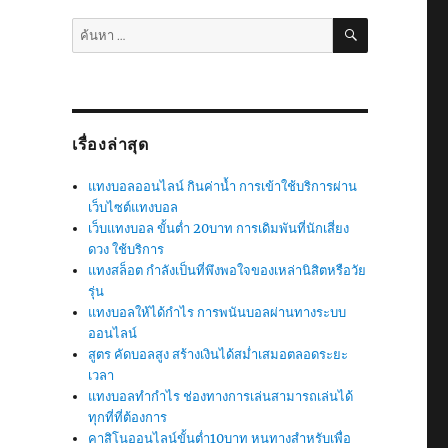
ค้นหา
ค้นหา:
เรื่องล่าสุด
แทงบอลออนไลน์ กินค่าน้ำ การเข้าใช้บริการผ่าน
เว็บไซต์แทงบอล
เว็บแทงบอล ขั้นต่ำ 20บาท การเดิมพันที่นักเสี่ยง
ดวง ใช้บริการ
แทงสล็อต กำลังเป็นที่พึงพอใจของเหล่านิสิตหรือวัย
รุ่น
แทงบอลให้ได้กำไร การพนันบอลผ่านทางระบบ
ออนไลน์
สูตร คัดบอลสูง สร้างเงินได้สม่ำเสมอตลอดระยะ
เวลา
แทงบอลทำกำไร ช่องทางการเล่นสามารถเล่นได้
ทุกที่ที่ต้องการ
คาสิโนออนไลน์ขั้นต่ำ10บาท หนทางสำหรับเพื่อ