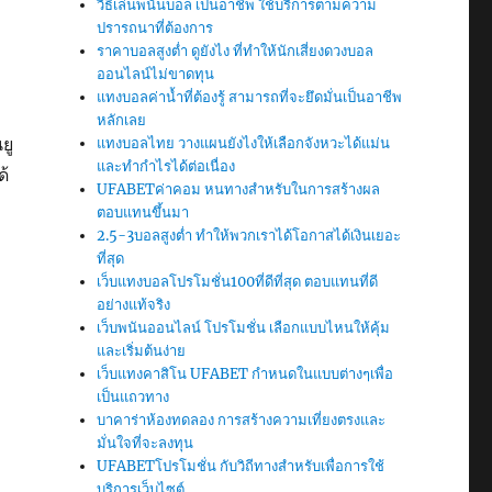
วิธีเล่นพนันบอล เป็นอาชีพ ใช้บริการตามความ
ปรารถนาที่ต้องการ
ราคาบอลสูงต่ำ ดูยังไง ที่ทำให้นักเสี่ยงดวงบอล
ออนไลน์ไม่ขาดทุน
แทงบอลค่าน้ำที่ต้องรู้ สามารถที่จะยึดมั่นเป็นอาชีพ
หลักเลย
ยู
แทงบอลไทย วางแผนยังไงให้เลือกจังหวะได้แม่น
และทำกำไรได้ต่อเนื่อง
ด้
UFABETค่าคอม หนทางสำหรับในการสร้างผล
ตอบแทนขึ้นมา
2.5-3บอลสูงต่ำ ทำให้พวกเราได้โอกาสได้เงินเยอะ
ที่สุด
เว็บแทงบอลโปรโมชั่น100ที่ดีที่สุด ตอบแทนที่ดี
อย่างแท้จริง
เว็บพนันออนไลน์ โปรโมชั่น เลือกแบบไหนให้คุ้ม
และเริ่มต้นง่าย
เว็บแทงคาสิโน UFABET กำหนดในแบบต่างๆเพื่อ
เป็นแถวทาง
บาคาร่าห้องทดลอง การสร้างความเที่ยงตรงและ
มั่นใจที่จะลงทุน
UFABETโปรโมชั่น กับวิถีทางสำหรับเพื่อการใช้
บริการเว็บไซต์