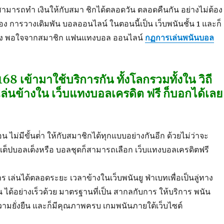
สามารถทำ เงินให้กับสมา ชิกได้ตลอดวัน ตลอดคืนกัน อย่างไม่ต้อง
อง การวางเดิมพัน บอลออนไลน์ ในตอนนี้เป็น เว็บพนันชั้น 1 และก็
มพึง พอใจจากสมาชิก แฟนแทงบอล ออนไลน์
กฏการเล่นพนันบอล
68 เข้ามาใช้บริการกัน ทั้งโลกรวมทั้งใน วิถี
่นข้างใน เว็บแทงบอลเครดิต ฟรี ก็บอกได้เลย
ไม่มีขั้นต่ํา ให้กับสมาชิกได้ทุกแบบอย่างกันอีก ด้วยไม่ว่าจะ
เต็ปบอลเต็งหรือ บอลชุดก็สามารถเลือก เว็บแทงบอลเครดิตฟรี
 เล่นได้ตลอดระยะ เวลาข้างในเว็บพนันยู ฟ่าเบทเพื่อเป็นลู่ทาง
 ได้อย่างเร็วด้วย มาตรฐานที่เป็น สากลกับการ ให้บริการ พนัน
ยั่งยืน และก็มีคุณภาพครบ เกมพนันภายใต้เว็บไซต์