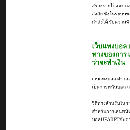
สร้างรายได้และ ก็
สงสัย ซึ่งในระบบข
กำลังได้ รับควา
เว็บแทงบอล 1
ทางของการ เล
ว่าจะทำเงิน
เว็บแทงบอล ฝากถอน 
เป็นการพนันบอล ส
วิถีทางสำหรับในการ
สำหรับการเล่นพนัน
บอลUFABETกับความ