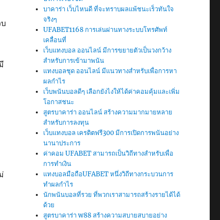
บาคาร่า เว็บไหนดี ที่จะทราบผลแพ้ชนะเร็วทันใจ
จริงๆ
็บ
UFABET1168 การเล่นผ่านทางระบบโทรศัพท์
เคลื่อนที่
เว็บแทงบอล ออนไลน์ มีการขยายตัวเป็นวงกว้าง
สำหรับการเข้ามาพนัน
มี
แทงบอลชุด ออนไลน์ มีแนวทางสำหรับเพื่อการหา
ผลกำไร
เว็บพนันบอลดีๆ เลือกยังไงให้ได้ค่าคอมคุ้มและเพิ่ม
โอกาสชนะ
สูตรบาคาร่า ออนไลน์ สร้างความมากมายหลาย
สำหรับการลงทุน
เว็บแทงบอล เครดิตฟรี300 มีการเปิดการพนันอย่าง
นานาประการ
ค่าคอม UFABET สามารถเป็นวิถีทางสำหรับเพื่อ
การทำเงิน
ม่
แทงบอลมือถือUFABET หนึ่งวิถีทางกระบวนการ
ทำผลกำไร
นักพนันบอลที่รวย ที่พวกเราสามารถสร้างรายได้ได้
ด้วย
สูตรบาคาร่า w88 สร้างความสบายสบายอย่าง