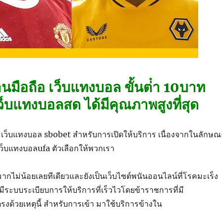
มือถือ เว็บแทงบอล ขั้นต่ํา 10บาท
 เว็บแทงบอลสด ได้มีคุณภาพสูงที่สุด
เว็บแทงบอล sbobet สำหรับการเปิดให้บริการ เนื่องจากในลักษณ
เว็บแทงบอลufa ตัวเลือกให้พวกเรา
ากไม่น้อยเลยทีเดียวและยังเป็นเว็บไซต์พนันออนไลน์ที่โรคมะเร็ง
มีระบบระเบียบการให้บริการที่เร็วไวโดยข้าราชการที่มี
ด้วยเหตุนี้ สำหรับการเข้า มาใช้บริการข้างใน