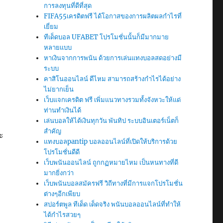
การลงทุนที่ดีที่สุด
FIFA55เครดิตฟรี ได้โอกาสของการผลิตผลกำไรที่
เยี่ยม
ทีเด็ดบอล UFABET โปรโมชั่นนั้นก็มีมากมาย
หลายแบบ
หาเงินจากการพนัน ด้วยการเล่นแทงบอลสดอย่างมี
ระบบ
คาสิโนออนไลน์ ดีไหม สามารถสร้างกำไรได้อย่าง
ไม่ยากเย็น
เว็บแจกเครดิต ฟรี เพิ่มแนวทางรวมทั้งจังหวะให้แด่
ท่านทำเงินได้
เล่นบอลให้ได้เงินทุกวัน พันทิป ระบบอินเตอร์เน็ตก็
สำคัญ
ะ
แทงบอลpantip บอลออนไลน์ที่เปิดให้บริการด้วย
โปรโมชั่นดีดี
เว็บพนันออนไลน์ ถูกกฏหมายไหม เป็นหนทางที่ดี
มากยิ่งกว่า
เว็บพนันบอลสมัครฟรี วิถีทางที่มีการแจกโปรโมชั่น
ต่างๆอีกเพียบ
สปอร์ตพูล ทีเด็ด เด็ดจริง พนันบอลออนไลน์ที่ทำให้
ได้กำไรสวยๆ