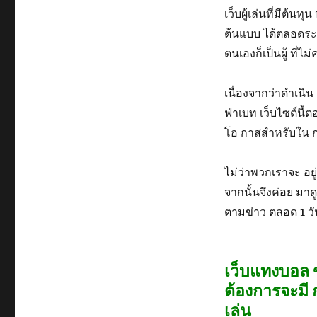
เว็บผู้เล่นที่มีต้
ต้นแบบ ได้ตลอดระ ย
ตนเองก็เป็นผู้ ที่
เนื่องจากว่าดำเนิน
ฟ่าเบท เว็บไซต์นี้ต
โอ กาสสำหรับใน ก
ไม่ว่าพวกเราจะ อยู
จากนั้นจึงค่อย มา
ตามข่าว ตลอด 1 วันก
เว็บแทงบอล ข
ต้องการจะมี
เล่น