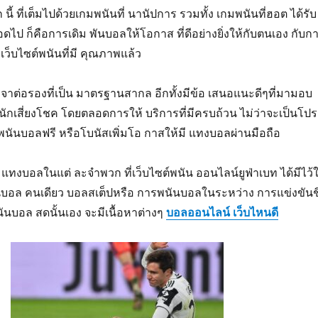
นี้ ที่เต็มไปด้วยเกมพนันที่ นานัปการ รวมทั้ง เกมพนันที่ฮอต ได้รับ
ดไป ก็คือการเดิม พันบอลให้โอกาส ที่ดีอย่างยิ่งให้กับตนเอง กับก
็บไซต์พนันที่มี คุณภาพแล้ว
าต่อรองที่เป็น มาตรฐานสากล อีกทั้งมีข้อ เสนอแนะดีๆที่มามอบ
กนักเสี่ยงโชค โดยตลอดการให้ บริการที่มีครบถ้วน ไม่ว่าจะเป็นโปร
ตพนันบอลฟรี หรือโบนัสเพิ่มโอ กาสให้มี แทงบอลผ่านมือถือ
 แทงบอลในแต่ ละจำพวก ที่เว็บไซต์พนัน ออนไลน์ยูฟ่าเบท ได้มีไว้ใ
็นบอล คนเดียว บอลสเต็ปหรือ การพนันบอลในระหว่าง การแข่งขันช
พนันบอล สดนั้นเอง จะมีเนื้อหาต่างๆ
บอลออนไลน์ เว็บไหนดี