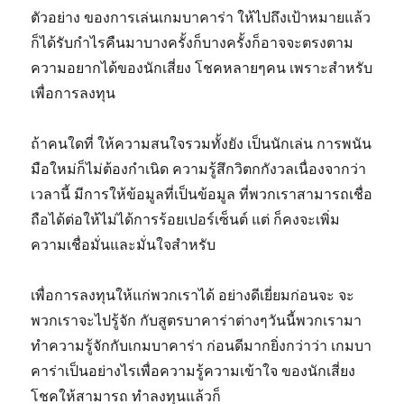
ตัวอย่าง ของการเล่นเกมบาคาร่า ให้ไปถึงเป้าหมายแล้ว
ก็ได้รับกำไรคืนมาบางครั้งก็บางครั้งก็อาจจะตรงตาม
ความอยากได้ของนักเสี่ยง โชคหลายๆคน เพราะสำหรับ
เพื่อการลงทุน
ถ้าคนใดที่ ให้ความสนใจรวมทั้งยัง เป็นนักเล่น การพนัน
มือใหม่ก็ไม่ต้องกำเนิด ความรู้สึกวิตกกังวลเนื่องจากว่า
เวลานี้ มีการให้ข้อมูลที่เป็นข้อมูล ที่พวกเราสามารถเชื่อ
ถือได้ต่อให้ไม่ได้การร้อยเปอร์เซ็นต์ แต่ ก็คงจะเพิ่ม
ความเชื่อมั่นและมั่นใจสำหรับ
เพื่อการลงทุนให้แก่พวกเราได้ อย่างดีเยี่ยมก่อนจะ จะ
พวกเราจะไปรู้จัก กับสูตรบาคาร่าต่างๆวันนี้พวกเรามา
ทำความรู้จักกับเกมบาคาร่า ก่อนดีมากยิ่งกว่าว่า เกมบา
คาร่าเป็นอย่างไรเพื่อความรู้ความเข้าใจ ของนักเสี่ยง
โชคให้สามารถ ทำลงทุนแล้วก็