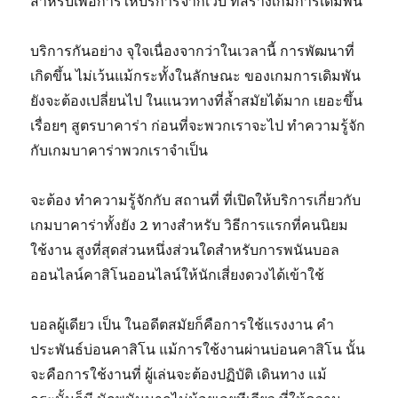
สำหรับเพื่อการให้บริการจากเว็บ ที่สร้างเกมการเดิมพัน
บริการกันอย่าง จุใจเนื่องจากว่าในเวลานี้ การพัฒนาที่
เกิดขึ้น ไม่เว้นแม้กระทั้งในลักษณะ ของเกมการเดิมพัน
ยังจะต้องเปลี่ยนไป ในแนวทางที่ล้ำสมัยได้มาก เยอะขึ้น
เรื่อยๆ สูตรบาคาร่า ก่อนที่จะพวกเราจะไป ทำความรู้จัก
กับเกมบาคาร่าพวกเราจำเป็น
จะต้อง ทำความรู้จักกับ สถานที่ ที่เปิดให้บริการเกี่ยวกับ
เกมบาคาร่าทั้งยัง 2 ทางสำหรับ วิธีการแรกที่คนนิยม
ใช้งาน สูงที่สุดส่วนหนึ่งส่วนใดสำหรับการพนันบอล
ออนไลน์คาสิโนออนไลน์ให้นักเสี่ยงดวงได้เข้าใช้
บอลผู้เดียว เป็น ในอดีตสมัยก็คือการใช้แรงงาน คำ
ประพันธ์บ่อนคาสิโน แม้การใช้งานผ่านบ่อนคาสิโน นั้น
จะคือการใช้งานที่ ผู้เล่นจะต้องปฏิบัติ เดินทาง แม้