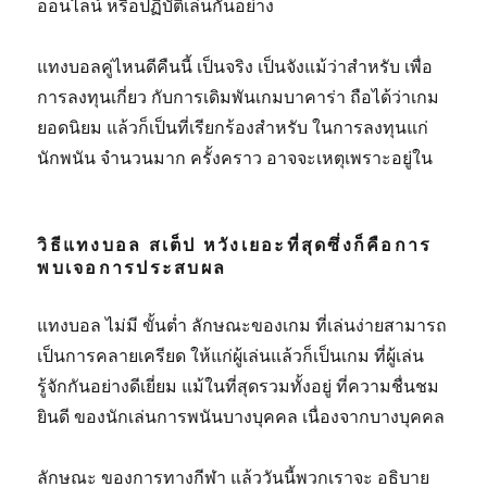
ออนไลน์ หรือปฏิบัติเล่นกันอย่าง
แทงบอลคู่ไหนดีคืนนี้ เป็นจริง เป็นจังแม้ว่าสำหรับ เพื่อ
การลงทุนเกี่ยว กับการเดิมพันเกมบาคาร่า ถือได้ว่าเกม
ยอดนิยม แล้วก็เป็นที่เรียกร้องสำหรับ ในการลงทุนแก่
นักพนัน จำนวนมาก ครั้งคราว อาจจะเหตุเพราะอยู่ใน
วิธีแทงบอล สเต็ป หวังเยอะที่สุดซึ่งก็คือการ
พบเจอการประสบผล
แทงบอล ไม่มี ขั้นต่ำ ลักษณะของเกม ที่เล่นง่ายสามารถ
เป็นการคลายเครียด ให้แก่ผู้เล่นแล้วก็เป็นเกม ที่ผู้เล่น
รู้จักกันอย่างดีเยี่ยม แม้ในที่สุดรวมทั้งอยู่ ที่ความชื่นชม
ยินดี ของนักเล่นการพนันบางบุคคล เนื่องจากบางบุคคล
ลักษณะ ของการทางกีฬา แล้ววันนี้พวกเราจะ อธิบาย