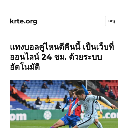
krte.org
เมนู
แทงบอลคู่ไหนดีคืนนี้ เป็นเว็บที่
ออนไลน์ 24 ชม. ด้วยระบบ
อัตโนมัติ