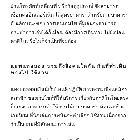
ผ่านโทรศัพท์เคลื่อนที่ หรือวัสดุอุปกรณ์ ซึ่งสามารถ
เชื่อมต่ออินเตอร์เน็ต ได้สูตรบาคาร่าสำหรับเกมบาคาร่า
เป็นลักษณะของ การเล่นเกมไพ่ ที่ผู้เล่นจะสามารถ
กระทำการเล่นได้ก็เมื่อจะต้องมีการเดินทาง ไปยังบ่อน
คาสิโนหรือไม่ก็จำเป็นที่จะต้อง
แอพแทงบอล รวมถึงยิ่งคนใดกัน กันที่ทำเดิน
ทางไป ใช้งาน
แทงบอลออนไลน์เว็บไหนดี ปฏิบัติ การลงทะเบียนสมัคร
สมาชิก ของเว็บไซต์ที่ให้บริการ เกี่ยวกับคาสิโนโดยตรง
ก็เลยจะ สามารถทำใช้งานได้เกมบาคาร่า ค่อนจะเป็น
เกมนิยม ที่นักเล่นการพนันจะทำเลือก ใช้งาน เนื่องจาก
ว่าเป็น เกมที่มีลักษณะการเล่น