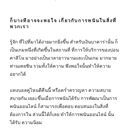
ก็บางทีอาจจะพอใจ เกี่ยวกับการพนันในสิ่งที่
พวกเรา
รู้จัก ที่ไปที่มาได้ง่ายมากยิ่งขึ้น สำหรับเงินบาคาร่านั้น ก็
เป็นเกมหนึ่งที่เกิดขึ้นในสถานที่ ที่การให้บริการของบ่อน
คาสิโน มาอย่างเป็นเวลายาวนานและเป็นเกม มากมาย
ท่านเคยชิน รวมทั้งให้ความ พึงพอใจนั้นทำให้ความ
อยากได้
แทงบอลคู่ไหนดีคืนนี้ หรือคร่ำครวญหา ความสบาย
สบายกัน เยอะขึ้นเมื่อการพนันได้รับ การพัฒนาเป็นการ
พนันออนไลน์ ก็สามารถเพื่อตอบ ตอบสนองในสิ่งที่
ต้องการใน ส่วนนี้ได้ก็เลย ทำให้การพนันออนไลน์ นั้น
ได้รับ ความนิยม