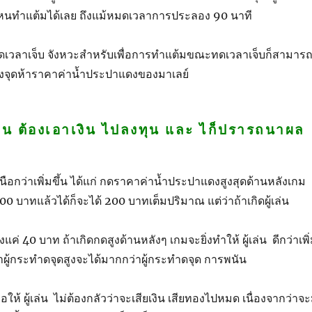
้างไหนทำแต้มได้เลย ถึงแม้หมดเวลาการประลอง 90 นาที
งทดเวลาเจ็บ จังหวะสำหรับเพื่อการทำแต้มขณะทดเวลาเจ็บก็สามาร
ดสูงจุดห้าราคาค่าน้ำประปาแดงของมาเลย์
จำเป็น ต้องเอาเงิน ไปลงทุน และ ไก็ปรารถนาผล
นือกว่าเพิ่มขึ้น ได้แก่ กดราคาค่าน้ำประปาแดงสูงสุดด้านหลังเกม
 บาทแล้วได้ก็จะได้ 200 บาทเต็มปริมาณ แต่ว่าถ้าเกิดผู้เล่น
งแค่ 40 บาท ถ้าเกิดกดสูงด้านหลังๆ เกมจะยิ่งทำให้ ผู้เล่น ดีกว่าเพิ
่าผู้กระทำดจุดสูงจะได้มากกว่าผู้กระทำดจุด การพนัน
ให้ ผู้เล่น ไม่ต้องกลัวว่าจะเสียเงิน เสียทองไปหมด เนื่องจากว่าจะ