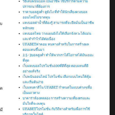
วิธีเล่นพนันบอล เป็นอาชีพ ใช้บริการตามความ
ปรารถนาที่ต้องการ
ราคาบอลสูงต่ำ ดูยังไง ที่ทำให้นักเสี่ยงดวงบอล
ออนไลน์ไม่ขาดทุน
แทงบอลค่าน้ำที่ต้องรู้ สามารถที่จะยึดมั่นเป็นอาชีพ
ับ
หลักเลย
แทงบอลไทย วางแผนยังไงให้เลือกจังหวะได้แม่น
และทำกำไรได้ต่อเนื่อง
UFABETค่าคอม หนทางสำหรับในการสร้างผล
ตอบแทนขึ้นมา
2.5-3บอลสูงต่ำ ทำให้พวกเราได้โอกาสได้เงินเยอะ
ที่สุด
เว็บแทงบอลโปรโมชั่น100ที่ดีที่สุด ตอบแทนที่ดี
อย่างแท้จริง
เว็บพนันออนไลน์ โปรโมชั่น เลือกแบบไหนให้คุ้ม
และเริ่มต้นง่าย
เว็บแทงคาสิโน UFABET กำหนดในแบบต่างๆเพื่อ
ิด
เป็นแถวทาง
บาคาร่าห้องทดลอง การสร้างความเที่ยงตรงและ
มั่นใจที่จะลงทุน
UFABETโปรโมชั่น กับวิถีทางสำหรับเพื่อการใช้
มี
บริการเว็บไซต์