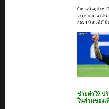
กับบอลในคู่ต่างๆ 
ประทานค่าน้ำประป
กลับมาโน่น ถือได้
ช่วยทำให้ ปร
ในส่วนของเพ