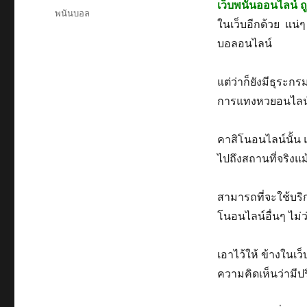
เว็บพนันออนไลน์
เมื่อ
หมวด
พนันบอล
ในเว็บอีกด้วย แน่ๆ
หมู่
บอลอนไลน์
แต่ว่าก็ยังมีธุระกร
การแทงหวยอนไลน์
คาสิโนอนไลน์นั้น 
ไปถึงสถานที่จริงแม้
สามารถที่จะใช้บริ
โนอนไลน์อื่นๆ ไม่ว
เอาไว้ให้ ข้างในเ
ความคิดเห็นว่ามีป