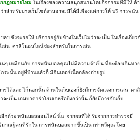
 ถูกกฏหมายไหม
ในเรื่องของความสนุกสนานโดยกิจกรรมที่มีให้ ด้
 ว่าสำหรับบางเว็ปไซต์งานอาจะมิได้มีเพียงแค่การให้ บริ การพนัน
มฯลฯ ซึ่งจะรอให้ บริการอยู่กับข้างในเว็บไม่ว่าจะเป็น ในเรื่องเกี่ยวก
เล่น คาสิโนอนไลน์ช่องสำหรับในการเล่น
แน่ๆ เหมือนกับ การพนันบอลคุณไม่มีความจำเป็น ที่จะต้องเดินทาง
กระนั้น อยู่ที่บ้านแล้วก็ มีอินเตอร์เน็ตกล้องถ่ายรูป
การได้และ ไก็นอกนั้น ด้านในเว็บเองก็ยังมีการจัดแจงการเล่น คาสิ
่าจะเป็น เกมบาคาร่าโรเลตหรือยิ่งกว่านั้น ก็ยังมีการจัดเก็บ
ว็บอีกด้วย พนันบอลออนไลน์ นั้น จากผลที่ได้ รับจากการสำรวจมี
ริมาณผู้คนที่รักใน การพนันบอลมากขึ้นเป็น เท่าทวีคุณ โดย