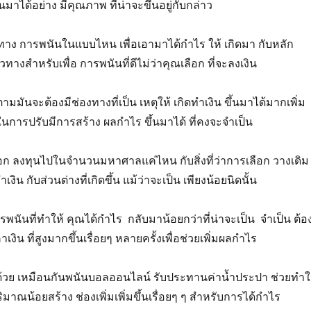
นมาได้อย่าง มีคุณภาพ ที่น่าจะขึ้นอยู่กับกล่าว
ถีทาง การพนันในแบบไหน เพื่อเอามาได้กำไร ให้ เกิดมา กับหลัก
นวทางสำหรับเพื่อ การพนันที่ดีไม่ว่าคุณเลือก ที่จะลงเงิน
ามมันจะต้องมีช่องทางที่เป็น เหตุให้ เกิดทำเงิน ขึ้นมาได้มากเพิ่ม
ในการปรับมีการสร้าง ผลกำไร ขึ้นมาได้ ที่คงจะจำเป็น
ือก ลงทุนไปในจำนวนมหาศาลแค่ไหน กับสิ่งที่ว่าการเลือก วางเดิม
เงิน กับส่วนต่างที่เกิดขึ้น แม้ว่าจะเป็น เพียงน้อยนิดนั้น
ารพนันที่ทำให้ คุณได้กำไร กลับมาน้อยกว่าที่น่าจะเป็น จำเป็น ต้อ
เงิน ที่สูงมากขึ้นเรื่อยๆ หลายครั้งเพื่อช่วยเพิ่มผลกำไร
ึ้นด้วย เหมือนกันพนันบอลออนไลน์ รับประทานค่าน้ำประปา ช่วยทำใ
ริมาณน้อยสร้าง ช่องเพิ่มเพิ่มขึ้นเรื่อยๆ ๆ สำหรับการได้กำไร