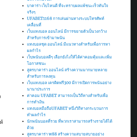
บาคาร่า เว็บไหนดี ที่จะทราบผลแพ้ชนะเร็วทันใจ
จริงๆ
UFABET1168 การเล่นผ่านทางระบบโทรศัพท์
เคลื่อนที่
เว็บแทงบอล ออนไลน์ มีการขยายตัวเป็นวงกว้าง
สำหรับการเข้ามาพนัน
แทงบอลชุด ออนไลน์ มีแนวทางสำหรับเพื่อการหา
ผลกำไร
เว็บพนันบอลดีๆ เลือกยังไงให้ได้ค่าคอมคุ้มและเพิ่ม
โอกาสชนะ
สูตรบาคาร่า ออนไลน์ สร้างความมากมายหลาย
สำหรับการลงทุน
เว็บแทงบอล เครดิตฟรี300 มีการเปิดการพนันอย่าง
นานาประการ
ค่าคอม UFABET สามารถเป็นวิถีทางสำหรับเพื่อ
ง
การทำเงิน
แทงบอลมือถือUFABET หนึ่งวิถีทางกระบวนการ
ทำผลกำไร
นักพนันบอลที่รวย ที่พวกเราสามารถสร้างรายได้ได้
ห้
ด้วย
สูตรบาคาร่า w88 สร้างความสบายสบายอย่าง