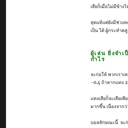
เสียก็เมื่อไม่มีข
สุดแท้แต่ยังมีช่ว
เป็น ได้ ผู้กระทำ
ผู้เล่น ยิ่ง
กำไร
จะก่อให้ พวกเราเห
-0.4 ถ้าหากแทง 200
แทงเสียก็จะเสียเพีย
มากขึ้น เนื่องจากว
บอลลักษณะนี้ จะก่อ