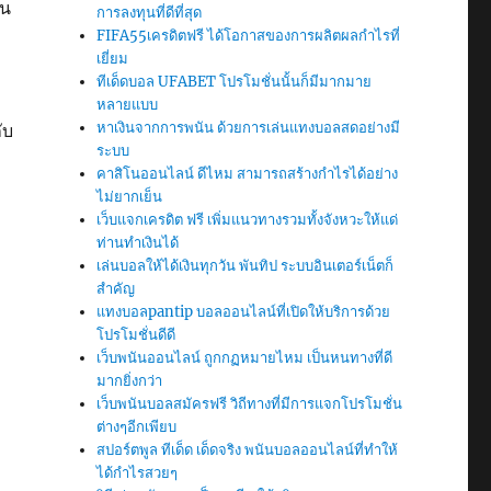
าน
การลงทุนที่ดีที่สุด
FIFA55เครดิตฟรี ได้โอกาสของการผลิตผลกำไรที่
เยี่ยม
ทีเด็ดบอล UFABET โปรโมชั่นนั้นก็มีมากมาย
หลายแบบ
หาเงินจากการพนัน ด้วยการเล่นแทงบอลสดอย่างมี
ับ
ระบบ
คาสิโนออนไลน์ ดีไหม สามารถสร้างกำไรได้อย่าง
ไม่ยากเย็น
เว็บแจกเครดิต ฟรี เพิ่มแนวทางรวมทั้งจังหวะให้แด่
ท่านทำเงินได้
เล่นบอลให้ได้เงินทุกวัน พันทิป ระบบอินเตอร์เน็ตก็
สำคัญ
แทงบอลpantip บอลออนไลน์ที่เปิดให้บริการด้วย
โปรโมชั่นดีดี
เว็บพนันออนไลน์ ถูกกฏหมายไหม เป็นหนทางที่ดี
มากยิ่งกว่า
เว็บพนันบอลสมัครฟรี วิถีทางที่มีการแจกโปรโมชั่น
ต่างๆอีกเพียบ
สปอร์ตพูล ทีเด็ด เด็ดจริง พนันบอลออนไลน์ที่ทำให้
ได้กำไรสวยๆ