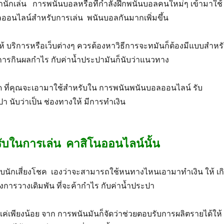
ล่านักเล่น การพนันบอลหรือที่กำลังฝึกพนันบอลคนใหม่ๆ เข้ามาใช้
ลออนไลน์สำหรับการเล่น พนันบอลกันมากเพิ่มขึ้น
้ให้ บริการหรือเว็บต่างๆ ควรต้องหาวิธีการจะทมันก็ต้องมีแบบสำหร
การกินผลกำไร กับค่าน้ำประปามันก็นับว่าแนวทาง
่สุด ที่คุณจะเอามาใช้สำหรับใน การพนันพนันบอลออนไลน์ รับ
 นับว่าเป็น ช่องทางให้ มีการทำเงิน
ับในการเล่น คาสิโนออนไลน์นั้น
้นกับนักเสี่ยงโชค เองว่าจะสามารถใช้หนทางไหนเอามาทำเงิน ให้ เก
งการวางเดิมพัน ที่จะค้ากำไร กับค่าน้ำประปา
ค่เพียงน้อย จาก การพนันมันก็จัดว่าช่วยตอบรับการผลิตรายได้ให้ 