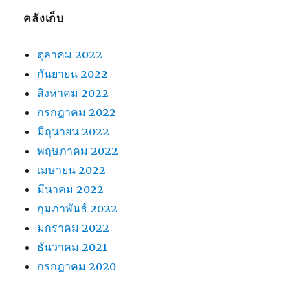
คลังเก็บ
ตุลาคม 2022
กันยายน 2022
สิงหาคม 2022
กรกฎาคม 2022
มิถุนายน 2022
พฤษภาคม 2022
เมษายน 2022
มีนาคม 2022
กุมภาพันธ์ 2022
มกราคม 2022
ธันวาคม 2021
กรกฎาคม 2020