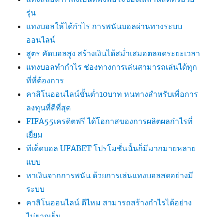
รุ่น
แทงบอลให้ได้กำไร การพนันบอลผ่านทางระบบ
ออนไลน์
สูตร คัดบอลสูง สร้างเงินได้สม่ำเสมอตลอดระยะเวลา
แทงบอลทำกำไร ช่องทางการเล่นสามารถเล่นได้ทุก
ที่ที่ต้องการ
คาสิโนออนไลน์ขั้นต่ำ10บาท หนทางสำหรับเพื่อการ
ลงทุนที่ดีที่สุด
FIFA55เครดิตฟรี ได้โอกาสของการผลิตผลกำไรที่
เยี่ยม
ทีเด็ดบอล UFABET โปรโมชั่นนั้นก็มีมากมายหลาย
แบบ
หาเงินจากการพนัน ด้วยการเล่นแทงบอลสดอย่างมี
ระบบ
คาสิโนออนไลน์ ดีไหม สามารถสร้างกำไรได้อย่าง
ไม่ยากเย็น