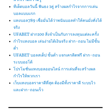
ทีเด็ดบอลวันนี้ ฟันธง 1คู่ สร้างผลกำไรจากการเล่น
บอลแบบแรก
แทงบอล789 เชื่อมั่นได้ว่าพนันบอลทำให้คนมั่งคั่งได้
จริง
UFABET ฝาก100 สิ่งจำเป็นกับการลงทุนแต่ละครั้ง
กำไรแทงบอล เล่นง่ายได้เงินจริง ฝาก-ถอน ไม่มีขั้น
ต่ำ
UFABET บอลสเต็ป ขั้นต่ำ แจกเครดิตฟรี ฝาก-ถอน
ระบบออโต้
โปรโมชั่นแทงบอลออนไลน์ การเล่นที่จะสร้างผล
กำไรให้พวกเรา
เว็บแทงบอลราคาดีที่สุด ต้องมีทั้งราคาดี ระบบไว
และฝาก-ถอนเร็ว