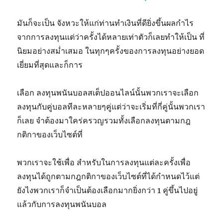
มันก็จะเป็น จังหวะให้แก่ท่านทำเงินที่ดียิ่งขึ้นผลกำไร
จากการลงทุนแต่ว่าครั้งได้หลายเท่าตัวก็เลยทำให้เป็น ที่
นิยมอย่างสม่ำเสมอ ในทุกๆครั้งของการลงทุนอย่างยอด
เยี่ยมที่สุดและก็การ
เลือก ลงทุนพนันบอลสเต็ปออนไลน์นั้นพวกเราจะเลือก
ลงทุนกับคู่บอลทีละหลายๆคู่แต่ว่าจะเริ่มที่กี่คู่นั้นพวกเรา
ก็เลย จำต้องมาใคร่ครวญรวมทั้งเลือกลงทุนตามกฎ
กติกาของเว็บไซต์ที่
พวกเราจะใช้เพื่อ สำหรับในการลงทุนแต่ละครั้งเพื่อ
ลงทุนได้ถูกตามกฎกติกาของเว็บไซต์ที่ได้กำหนดไว้แต่
ยังไงพวกเราก็จำเป็นต้องเลือกมากยิ่งกว่า 1 คู่ขึ้นไปอยู่
แล้วกับการลงทุนพนันบอล