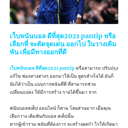
เว็บพนันบอล ดีที่สุด2021 pantip หรือ
เลือกที่ จะตัดจุดเด่น ออกไป ในวางเดิม
พัน เพื่อมีทางออกที่ดี
เว็บพนันบอล ดีที่สุด2021 pantip
หรือสามารถ ปรับปรุง
แก้ไข ช่องทางต่างๆ ออกมาให้เป็น สูตรสำเร็จได้ มันก็
นับได้ว่าเป็น แบบการพนันที่ดี ที่สามารถช่วย
เปลี่ยนแปลง ให้มีการสร้าง รายได้ขึ้นมา จาก
พนันบอลสเต็ป ออนไลน์ ก็ตาม โดยส่วนมาก เมื่อคุณ
เลือกวาง เดิมพันกับบอล สเต็ปนั้น
หากผู้เข้าร่วม พนันที่ต้องการ จะสร้างผลกำ ไรให้เกิดมา