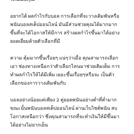
อยากได้ ผลกำไรกับบอล การเลือกที่จะวางเดิมพันหรือ
พนันบอลสเต็ปออนไลน์ มันมีส่วนช่วยคุณได้มากมาก
ขึ้นที่จะได้โอกาสให้มีการ สร้างผลกำไรขึ้นมาได้อย่าง
ยอดเยี่ยมด้วยตัวเลือกที่มี
ความ คุ้มมากขึ้นเรื่อยๆ แน่ๆว่าเมื่อ คุณสามารถเลือก
เอา ช่องทางเหนือกว่าตัวเลือกไหนมาช่วยเติมเต็ม การ
ทำผลกำไรให้ได้มีเพิ่ม เยอะขึ้นเรื่อยๆหรือจะ เป็นตัว
เลือกของการวางเดิมพันกับ
บอลอย่างน้อยแค่เพียง 2 คู่ยอดพนันอย่างต่ำที่ต่ำมาก
ขณะนั้นพนันบอลสเต็ปออนไลน์ ผ่านเว็บไซต์พนัน สบ
โอกาสเหนือกว่า ซึ่งคุณสามารถที่จะทำเงินให้มีขึ้นมา
ได้อย่างไม่ยากเย็น