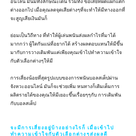
อนไลน์ มันมีทั้งลักษณะเด่น รวมทั้ง ข้อเสียที่ผิดแผกแตก
ต่างออกไป เมื่อคุณลดจุดเสียต่างๆที่จะทำให้มีทางออกที่
จะสูญเสียเงินมันก็
ย่อมเป็นวิถีทาง ที่ทำให้ผู้เล่นพนันส่งผลกำไรที่มาได้
มากกว่า ผู้ใดกันแน่ที่อยากได้ สร้างผลตอบแทนให้มีขึ้น
มากับการวางเดิมพันแค่เพียงคุณเข้าไปทำความเข้าใจ
กับตัวเลือกต่างๆให้มี
การเสี่ยงน้อยที่สุดรูปแบบของการพนันบอลสเต็ปผ่าน
จังหวะออนไลน์ มันก็จะช่วยเพิ่ม หนทางก็เติมเต็มการ
ผลิตรายได้ของคุณให้มีเยอะขึ้นเรื่อยๆๆกับ การเดิมพัน
กับบอลสเต็ป
จะมีการเสี่ยงอยู่บ้างอย่างไรก็ เมื่อเข้าไป
ทำความเข้าใจกับตัวเลือกต่างๆส่งผลดี