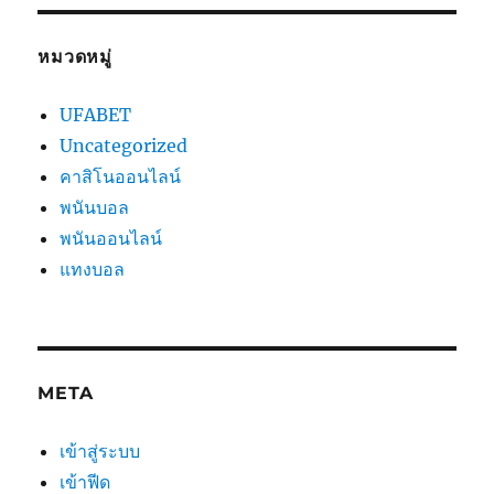
หมวดหมู่
UFABET
Uncategorized
คาสิโนออนไลน์
พนันบอล
พนันออนไลน์
แทงบอล
META
เข้าสู่ระบบ
เข้าฟีด