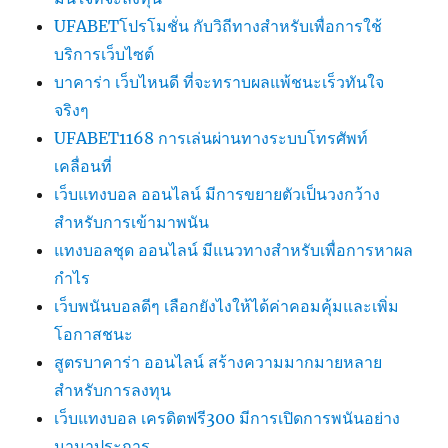
UFABETโปรโมชั่น กับวิถีทางสำหรับเพื่อการใช้
บริการเว็บไซต์
บาคาร่า เว็บไหนดี ที่จะทราบผลแพ้ชนะเร็วทันใจ
จริงๆ
UFABET1168 การเล่นผ่านทางระบบโทรศัพท์
เคลื่อนที่
เว็บแทงบอล ออนไลน์ มีการขยายตัวเป็นวงกว้าง
สำหรับการเข้ามาพนัน
แทงบอลชุด ออนไลน์ มีแนวทางสำหรับเพื่อการหาผล
กำไร
เว็บพนันบอลดีๆ เลือกยังไงให้ได้ค่าคอมคุ้มและเพิ่ม
โอกาสชนะ
สูตรบาคาร่า ออนไลน์ สร้างความมากมายหลาย
สำหรับการลงทุน
เว็บแทงบอล เครดิตฟรี300 มีการเปิดการพนันอย่าง
นานาประการ