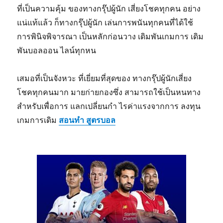
ที่เป็นความคุ้ม ของทางกรุ๊ปผู้นัก เสี่ยงโชคทุกคน อย่าง
แน่แท้แล้ว ก็ทางกรุ๊ปผู้นัก เล่นการพนันทุกคนที่ได้ใช้
การพินิจพิจารณา เป็นหลักก่อนวาง เดิมพันเกมการ เดิม
พันบอลออน ไลน์ทุกหน
เสมอที่เป็นจังหวะ ที่เยี่ยมที่สุดของ ทางกรุ๊ปผู้นักเสี่ยง
โชคทุกคนมาก มายก่ายกองซึ่ง สามารถใช้เป็นหนทาง
สำหรับเพื่อการ แลกเปลี่ยนกำ ไรค่าแรงจากการ ลงทุน
เกมการเดิม
สอนทำ สูตรบอล