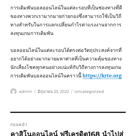
การเดิมพันบอลออนไลน์ในแต่ละรอบที่เป็นช่องทางที่ดี
ของทางพวกเรามากมายก่ายกองซึ่งสามารถใช้เป็นวิถี
ทางสำหรับในการแลกเปลี่ยนกำไรค่าแรงงานจากการ
ลงทุนเกมการเดิมพัน
บอลออนไลน์ในแต่ละรอบได้ตรงต่อวัตถุประสงค์จากที่
อยากได้อย่างมากมายมหาศาลที่เป็นความคุ้มของทาง
นักเสี่ยงโชคทุกคนอย่างแน่แท้กับวิถีทางการลงทุนเกม
การเดิมพันบอลออนไลน์ในคราวนี้
https://krte.org
ผู้
เขียน
หมวด
admin
มิถุนายน 23, 2022
Uncategorized
เขียน
เมื่อ
หมู่
เมนู
ก่อนหน้า
นำทาง
คาสิโนออนไลน์ ฟรีเครดิต168 นำไปสู่
เรื่อง