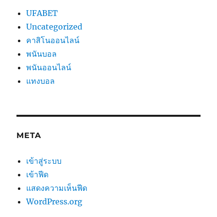
UFABET
Uncategorized
คาสิโนออนไลน์
พนันบอล
พนันออนไลน์
แทงบอล
META
เข้าสู่ระบบ
เข้าฟีด
แสดงความเห็นฟีด
WordPress.org