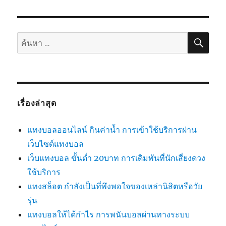
ค้นห
ค้นหา:
เรื่องล่าสุด
แทงบอลออนไลน์ กินค่าน้ำ การเข้าใช้บริการผ่าน
เว็บไซต์แทงบอล
เว็บแทงบอล ขั้นต่ำ 20บาท การเดิมพันที่นักเสี่ยงดวง
ใช้บริการ
แทงสล็อต กำลังเป็นที่พึงพอใจของเหล่านิสิตหรือวัย
รุ่น
แทงบอลให้ได้กำไร การพนันบอลผ่านทางระบบ