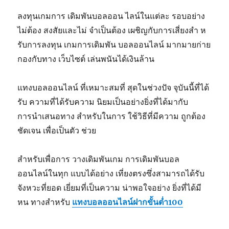
ลงทุนเกมการ เดิมพันบอลออน ไลน์ในแต่ละ รอบอย่าง
ไม่ต้อง สงสัยและไม่ จำเป็นต้อง เผชิญกับการเสี่ยงสำ ห
รับการลงทุน เกมการเดิมพัน บอลออนไลน์ มากมายก่าย
กองกับทาง เว็บไซต์ เล่นพนันได้เงินล้าน
แทงบอลออนไลน์ ที่เหมาะสมที่ สุดในช่วงปัจ จุบันนี้ที่ได้
รับ ความที่ได้รับความ นิยมเป็นอย่างยิ่งที่ได้มากับ
การนำเสนอทาง สำหรับในการ ใช้วิธีที่มีความ ถูกต้อง
ชัดเจน เพื่อเป็นตัว ช่วย
สำหรับเพื่อการ วางเดิมพันเกม การเดิมพันบอล
ออนไลน์ในทุก แบบได้อย่าง เที่ยงตรงซึ่งสามารถได้รับ
จังหวะที่ยอด เยี่ยมที่เป็นความ น่าพอใจอย่าง ยิ่งที่ได้มี
หน ทางสำหรับ
แทงบอลออนไลน์ฝากขั้นต่ำ100