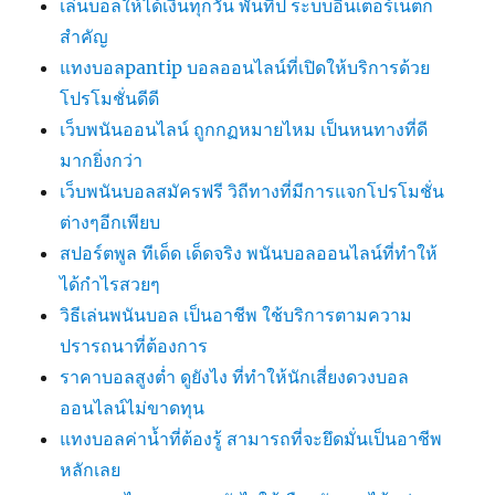
เล่นบอลให้ได้เงินทุกวัน พันทิป ระบบอินเตอร์เน็ตก็
สำคัญ
แทงบอลpantip บอลออนไลน์ที่เปิดให้บริการด้วย
โปรโมชั่นดีดี
เว็บพนันออนไลน์ ถูกกฏหมายไหม เป็นหนทางที่ดี
มากยิ่งกว่า
เว็บพนันบอลสมัครฟรี วิถีทางที่มีการแจกโปรโมชั่น
ต่างๆอีกเพียบ
สปอร์ตพูล ทีเด็ด เด็ดจริง พนันบอลออนไลน์ที่ทำให้
ได้กำไรสวยๆ
วิธีเล่นพนันบอล เป็นอาชีพ ใช้บริการตามความ
ปรารถนาที่ต้องการ
ราคาบอลสูงต่ำ ดูยังไง ที่ทำให้นักเสี่ยงดวงบอล
ออนไลน์ไม่ขาดทุน
แทงบอลค่าน้ำที่ต้องรู้ สามารถที่จะยึดมั่นเป็นอาชีพ
หลักเลย