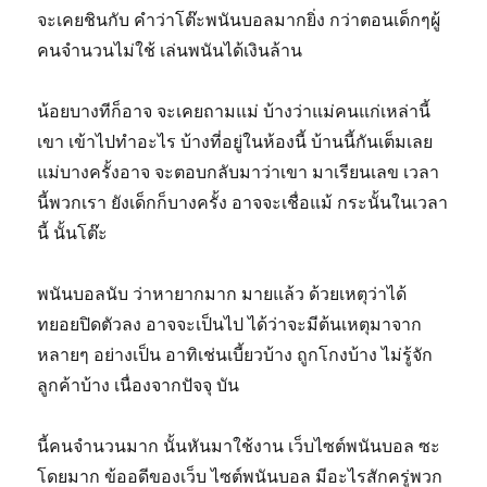
จะเคยชินกับ คำว่าโต๊ะพนันบอลมากยิ่ง กว่าตอนเด็กๆผู้
คนจำนวนไม่ใช้ เล่นพนันได้เงินล้าน
น้อยบางทีก็อาจ จะเคยถามแม่ บ้างว่าแม่คนแก่เหล่านี้
เขา เข้าไปทำอะไร บ้างที่อยู่ในห้องนี้ บ้านนี้กันเต็มเลย
แม่บางครั้งอาจ จะตอบกลับมาว่าเขา มาเรียนเลข เวลา
นี้พวกเรา ยังเด็กก็บางครั้ง อาจจะเชื่อแม้ กระนั้นในเวลา
นี้ นั้นโต๊ะ
พนันบอลนับ ว่าหายากมาก มายแล้ว ด้วยเหตุว่าได้
ทยอยปิดตัวลง อาจจะเป็นไป ได้ว่าจะมีต้นเหตุมาจาก
หลายๆ อย่างเป็น อาทิเช่นเบี้ยวบ้าง ถูกโกงบ้าง ไม่รู้จัก
ลูกค้าบ้าง เนื่องจากปัจจุ บัน
นี้คนจำนวนมาก นั้นหันมาใช้งาน เว็บไซต์พนันบอล ซะ
โดยมาก ข้ออดีของเว็บ ไซต์พนันบอล มีอะไรสักครู่พวก