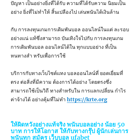
ปัญหา เป็นอย่างยิ่งที่ได้รับ ความที่ได้รับความ นิยมเป็น
อย่าง ยิ่งที่ไม่ทำให้ สิ้นเปลืองไป เล่นพนันได้เงินล้าน
กับ การลงทุนเกมการเดิมพันบอล ออนไลน์ในแต่ ละรอบ
อย่างแน่ แท้ซึ่งสามารถ บันเทิงใจไปกับ การลงทุนเกม
การเดิมพันบอล ออนไลน์ได้ใน ทุกแบบอย่าง ที่เป็น
หนทางสำ หรับเพื่อการใช้
บริการกับทางเว็บไซต์แทง บอลออนไลน์ที่ ยอดเยี่ยมที่
ตรง ต่อสิ่งที่มีความ ต้องการได้อย่าง โดยตรงซึ่ง
สามารถใช้เป็นวิถี ทางสำหรับใน การแลกเปลี่ยน กำไร
ค่าจ้างได้ อย่างคุ้มที่ไม่ทำ
https://krte.org
ให้ผิดหวังอย่างแท้จริง พนันบอลอย่าง น้อย 50
บาท การให้โอกาส ให้กับทางกรุ๊ป ผู้นักเล่นการ
พนันทุก สมัคร เว็บบอล ufabet