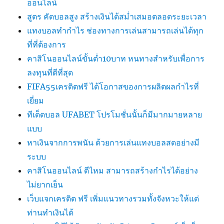
ออนไลน์
สูตร คัดบอลสูง สร้างเงินได้สม่ำเสมอตลอดระยะเวลา
แทงบอลทำกำไร ช่องทางการเล่นสามารถเล่นได้ทุก
ที่ที่ต้องการ
คาสิโนออนไลน์ขั้นต่ำ10บาท หนทางสำหรับเพื่อการ
ลงทุนที่ดีที่สุด
FIFA55เครดิตฟรี ได้โอกาสของการผลิตผลกำไรที่
เยี่ยม
ทีเด็ดบอล UFABET โปรโมชั่นนั้นก็มีมากมายหลาย
แบบ
หาเงินจากการพนัน ด้วยการเล่นแทงบอลสดอย่างมี
ระบบ
คาสิโนออนไลน์ ดีไหม สามารถสร้างกำไรได้อย่าง
ไม่ยากเย็น
เว็บแจกเครดิต ฟรี เพิ่มแนวทางรวมทั้งจังหวะให้แด่
ท่านทำเงินได้