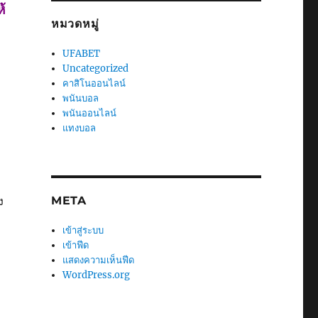
้
หมวดหมู่
UFABET
Uncategorized
คาสิโนออนไลน์
พนันบอล
พนันออนไลน์
แทงบอล
ง
META
เข้าสู่ระบบ
เข้าฟีด
แสดงความเห็นฟีด
WordPress.org