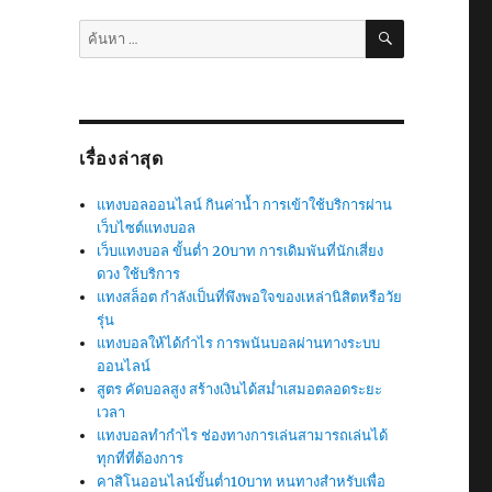
ค้นหา
ค้นหา:
เรื่องล่าสุด
แทงบอลออนไลน์ กินค่าน้ำ การเข้าใช้บริการผ่าน
เว็บไซต์แทงบอล
เว็บแทงบอล ขั้นต่ำ 20บาท การเดิมพันที่นักเสี่ยง
ดวง ใช้บริการ
แทงสล็อต กำลังเป็นที่พึงพอใจของเหล่านิสิตหรือวัย
รุ่น
แทงบอลให้ได้กำไร การพนันบอลผ่านทางระบบ
ออนไลน์
สูตร คัดบอลสูง สร้างเงินได้สม่ำเสมอตลอดระยะ
เวลา
แทงบอลทำกำไร ช่องทางการเล่นสามารถเล่นได้
ทุกที่ที่ต้องการ
คาสิโนออนไลน์ขั้นต่ำ10บาท หนทางสำหรับเพื่อ