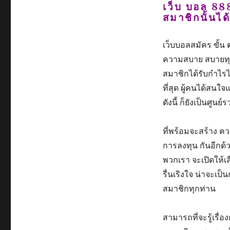
เว็บ บอล 88
สมาชิกนั้นได
เว็บบอลสมัคร ขั้น 
ความสบาย สบายทุกค
สมาชิกได้รับกำไรไ
ที่สุด ผู้คนได้สน
ดังนี้ ก็ยังเป็นศูนย์
ที่พร้อมจะสร้าง คว
การลงทุน กันอีกด้
พวกเรา จะเปิดให้เล
รื่นเริงใจ น่าจะเป
สมาชิกทุกท่าน
สามารถที่จะรู้เรื่อง