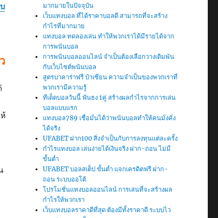
็บ
มากมายในปัจจุบัน
เว็บแทงบอล ที่ได้ราคาบอลดี สามารถที่จะสร้าง
กำไรที่มากมาย
แทงบอล ทดลองเล่น ทำให้พวกเราได้มีรายได้จาก
การพนันบอล
การพนันบอลออนไลน์ จำเป็นต้องเลือกวางเดิมพัน
้ว
กับเว็บไซต์พนันบอล
สูตรบาคาร่าฟรี ป๋าเซียน ความจำเป็นของพวกเราที่
้
พวกเรามีความรู้
ทีเด็ดบอลวันนี้ ฟันธง 1คู่ สร้างผลกำไรจากการเล่น
บอลแบบแรก
ห้
แทงบอล789 เชื่อมั่นได้ว่าพนันบอลทำให้คนมั่งคั่ง
ได้จริง
UFABET ฝาก100 สิ่งจำเป็นกับการลงทุนแต่ละครั้ง
กำไรแทงบอล เล่นง่ายได้เงินจริง ฝาก-ถอน ไม่มี
ขั้นต่ำ
น
UFABET บอลสเต็ป ขั้นต่ำ แจกเครดิตฟรี ฝาก-
ถอน ระบบออโต้
โปรโมชั่นแทงบอลออนไลน์ การเล่นที่จะสร้างผล
กำไรให้พวกเรา
เว็บแทงบอลราคาดีที่สุด ต้องมีทั้งราคาดี ระบบไว