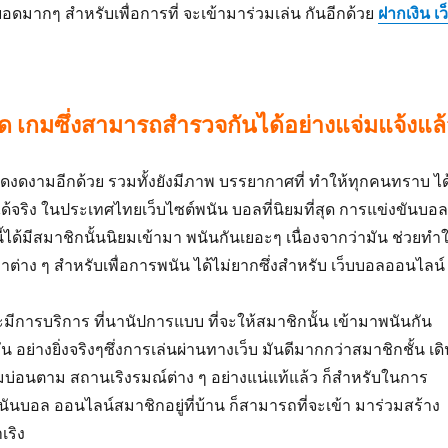
อดมากๆ สำหรับเพื่อการที่ จะเข้ามาร่วมเล่น กันอีกด้วย
ฝากเงิน เว
่สุด เกมซึ่งสามารถสำรวจกันได้อย่างแจ่มแจ้งแล
ยสดงดงามอีกด้วย รวมทั้งยังมีภาพ บรรยากาศที่ ทำให้ทุกคนทราบ ได
ด้จริง ในประเทศไทยเว็บไซต์พนัน บอลที่นิยมที่สุด การแข่งขันบอล
้ได้มีสมาชิกนั้นนิยมเข้ามา พนันกันเยอะๆ เนื่องจากว่ามัน ช่วยทำใ
าต่าง ๆ สำหรับเพื่อการพนัน ได้ไม่ยากซึ่งสำหรับ เว็บบอลออนไลน์
ะมีการบริการ ที่นานัปการแบบ ที่จะให้สมาชิกนั้น เข้ามาพนันกัน
อย่างยิ่งจริงๆซึ่งการเล่นผ่านทางเว็บ มันดีมากกว่าสมาชิกชั้น เดิ
บ่อนตาม สถานเริงรมณ์ต่าง ๆ อย่างแน่แท้แล้ว ก็สำหรับในการ
นันบอล ออนไลน์สมาชิกอยู่ที่บ้าน ก็สามารถที่จะเข้า มาร่วมสร้าง
เริง