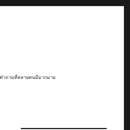
และคำถามที่หลายคนมีมากมาย