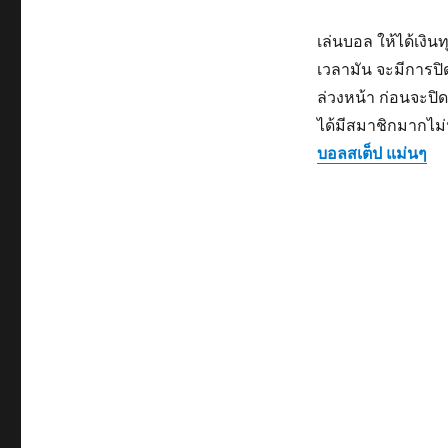
เล่นบอล ให้ได้เงินท
เวลามัน จะมีการปิด
ล่วงหน้า ก่อนจะปิ
ได้มีสมาชิกมากไม่น
บอลสเต็ป แม่นๆ