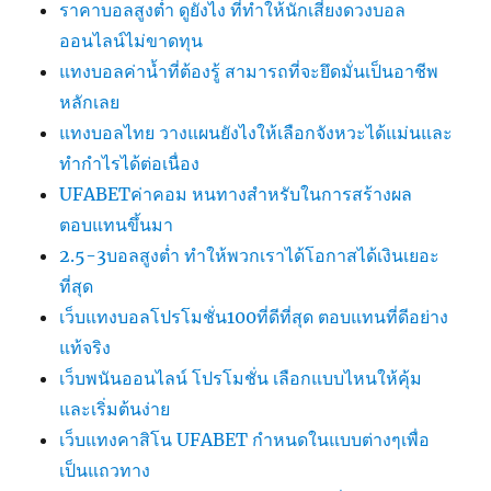
ราคาบอลสูงต่ำ ดูยังไง ที่ทำให้นักเสี่ยงดวงบอล
ออนไลน์ไม่ขาดทุน
แทงบอลค่าน้ำที่ต้องรู้ สามารถที่จะยึดมั่นเป็นอาชีพ
หลักเลย
แทงบอลไทย วางแผนยังไงให้เลือกจังหวะได้แม่นและ
ทำกำไรได้ต่อเนื่อง
UFABETค่าคอม หนทางสำหรับในการสร้างผล
ตอบแทนขึ้นมา
2.5-3บอลสูงต่ำ ทำให้พวกเราได้โอกาสได้เงินเยอะ
ที่สุด
เว็บแทงบอลโปรโมชั่น100ที่ดีที่สุด ตอบแทนที่ดีอย่าง
แท้จริง
เว็บพนันออนไลน์ โปรโมชั่น เลือกแบบไหนให้คุ้ม
และเริ่มต้นง่าย
เว็บแทงคาสิโน UFABET กำหนดในแบบต่างๆเพื่อ
เป็นแถวทาง