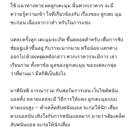
ใช้ แนวทางทาย ผลลูกเตะมุม นั้นพวกเราควร จะมี
ความรู้ความเข้า ใจที่เกี่ยวข้องกับ เรื่องของ ลูกเตะ มุม
ซะก่อน เนื่องจากว่าสำ หรับในการแข่ง
แต่ละครั้งลูก เตะมุมจะเกิด ขึ้นตลอดสำหรับ เพื่อการชิง
ชัยอยู่แล้วขึ้นอยู่ กับว่าจะมากมาย หรือน้อย แตกต่าง
ออกไป ด้วยเหตุผลดังกล่าว พวกเราควรจะมีการ เล่า
เรียนรวม ทั้งหาข้อ มูลของลูกเตะมุม ของแต่ละกลุ่ม
ว่าที่ผ่านมา มีสถิติเป็นยังไง
มาพินิจพิ จารณารวม กับฟอร์มการเล่น เว็บไซต์พนัน
บอลทั้ง หลายแหล่จะมี วิธีการให้แทง ลูกเตะมุมแบบ
ทายแบบสูง – ต่ำเคล็ดลับพนันบอล จะก่อให้นัก เสี่ยง
ดวงบอลบัน เทิงใจกับการพนันบอลมาก มายว่าเดิมเคล็ด
ลับพนันบอล จะก่อให้นักเสี่ยง