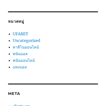
หมวดหมู่
UFABET
Uncategorized
คาสิโนออนไลน์
พนันบอล
พนันออนไลน์
แทงบอล
META