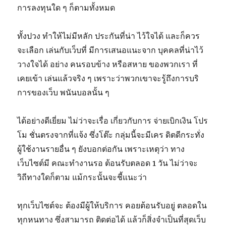
การลงทุนใด ๆ ก็ตามทั้งหมด
ทั้งปวง ทำให้ไม่มีหลัก ประกันที่น่า ไว้ใจได้ และก็ควร
จะเลือก เล่นกับเว็บที่ มีการเสนอแนะจาก บุคคลที่น่าไว้
วางใจได้ อย่าง คนรอบข้าง หรือสหาย ของพวกเรา ที่
เคยเข้า เล่นแล้วจริง ๆ เพราะว่าพวกเขาจะรู้ถึงการบริ
การของเว็บ พนันบอลนั้น ๆ
ได้อย่างดีเยี่ยม ไม่ว่าจะเรื่อ เกี่ยวกับการ จ่ายเบิกเงิน โปร
โม ชั่นตรงจากที่แจ้ง ซึ่งโต๊ะ กลุ่มนี้จะมีเคร ดิตดีกระทั่ง
ผู้ใช้งานรายอื่น ๆ ยังบอกต่อกัน เพราะเหตุว่า ทาง
เว็บไซต์มี คณะทำงานรอ ต้อนรับตลอด 1 วัน ไม่ว่าจะ
วิถีทางใดก็ตาม แม้กระนั้นจะชี้แนะว่า
ทุกเว็บไซต์จะ ต้องมีผู้ให้บริการ คอยต้อนรับอยู่ ตลอดใน
ทุกหนทาง ซึ่งสามารถ ติดต่อได้ แล้วก็สิ่งจำเป็นที่สุดเว็บ