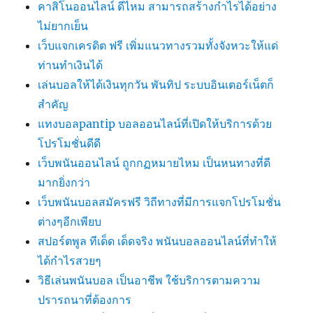
คาสิโนออนไลน์ ดีไหม สามารถสร้างกำไรได้อย่าง
ไม่ยากเย็น
เว็บแจกเครดิต ฟรี เพิ่มแนวทางรวมทั้งจังหวะให้แด่
ท่านทำเงินได้
เล่นบอลให้ได้เงินทุกวัน พันทิป ระบบอินเตอร์เน็ตก็
สำคัญ
แทงบอลpantip บอลออนไลน์ที่เปิดให้บริการด้วย
โปรโมชั่นดีดี
เว็บพนันออนไลน์ ถูกกฏหมายไหม เป็นหนทางที่ดี
มากยิ่งกว่า
เว็บพนันบอลสมัครฟรี วิถีทางที่มีการแจกโปรโมชั่น
ต่างๆอีกเพียบ
สปอร์ตพูล ทีเด็ด เด็ดจริง พนันบอลออนไลน์ที่ทำให้
ได้กำไรสวยๆ
วิธีเล่นพนันบอล เป็นอาชีพ ใช้บริการตามความ
ปรารถนาที่ต้องการ