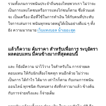
รวมทั้งเกมการพนันประจำถิ่นของไทยพวกเรา ไม่ว่าจะ
เป็นการแทงโคชนหรือการแทงไก่ชนก็ตาม ซึ่งล้วนแต่
จะ เป็นเครื่อง มือที่ใช้ในการทำเงิน ให้กับคนที่ประทับ
ใจการเล่นการ พนันทุกหมวดหมู่ได้เป็นอย่างดีแน่ ๆ ทั้ง
ยัง ความมากมาย
เว็บแทงบอล น้ำเยอะสุด
แล้วก็ความ คุ้มราคา สำหรับเพื่อการ ระบุอัตรา
ผลตอบแทน มีคนข้างมากที่สุดตอนนี้
และ ก็ยังมีความ น่าไว้วาง ใจสำหรับใน การจ่ายผล
ตอบแทน ให้กับนักเสี่ยงโชคทุก หนอีกด้วย ไม่ว่าจะ
เป็นการ ได้กำไร ได้มาก เท่าไรก็ตาม กับเกมการพนัน
ออนไลน์ ทุกชนิด กับหนทาง ดังที่กล่าวมาแล้ว ข้างต้น
กับการจ่ายจริงและ ก็จ่ายเต็ม