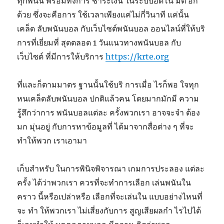
ทุกพนัน พร้อมทั้งการ ชำระเงิน ในระบบอัตโน มัติ อีก
ด้วย ซึ่งจะคือการ ใช้เวลาเพียงแค่ไม่กี่วินาที แค่นั้น
เคล็ด ลับพนันบอล กับเว็บไซต์พนันบอล ออนไลน์ที่ให้บริ
การที่เยี่ยมที่ สุดตลอด 1 วันแนวทางพนันบอล กับ
เว็บไซต์ ที่มีการให้บริการ
https://krte.org
ที่และก็ตามมาตร ฐานนั้นใช้บริ การเมื่อ ไรก็พอ ใจทุก
หนเคล็ดลับพนันบอล ปกติแล้วคน โดยมากมักมี ความ
รู้สึกว่าการ พนันบอลแต่ละ ครั้งพวกเรา อาจจะจำ ต้อง
มก มุ่นอยู่ กับการหาข้อมูลที่ ได้มาจากสื่อต่าง ๆ ที่จะ
ทำให้พวก เราเอามา
เก็บสำหรับ ในการพินิจพิจารณา เกมการประลอง แต่ละ
ครั้ง ได้ว่าพวกเรา ควรที่จะทำการเลือก เล่นพนันใน
คราว นี้หรือเปล่าหรือ เลือกที่จะเล่นใน แบบอย่างไหนที่
จะ ทำ ให้พวกเรา ไม่เสี่ยงกับการ สูญเสียผลกำ ไรไปได้