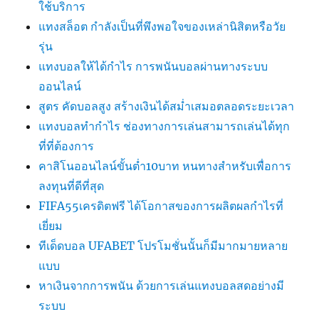
ใช้บริการ
แทงสล็อต กำลังเป็นที่พึงพอใจของเหล่านิสิตหรือวัย
รุ่น
แทงบอลให้ได้กำไร การพนันบอลผ่านทางระบบ
ออนไลน์
สูตร คัดบอลสูง สร้างเงินได้สม่ำเสมอตลอดระยะเวลา
แทงบอลทำกำไร ช่องทางการเล่นสามารถเล่นได้ทุก
ที่ที่ต้องการ
คาสิโนออนไลน์ขั้นต่ำ10บาท หนทางสำหรับเพื่อการ
ลงทุนที่ดีที่สุด
FIFA55เครดิตฟรี ได้โอกาสของการผลิตผลกำไรที่
เยี่ยม
ทีเด็ดบอล UFABET โปรโมชั่นนั้นก็มีมากมายหลาย
แบบ
หาเงินจากการพนัน ด้วยการเล่นแทงบอลสดอย่างมี
ระบบ