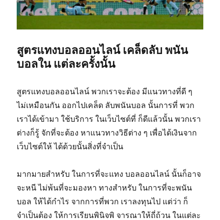
สูตรแทงบอลออนไลน์ เคล็ดลับ พนัน
บอลใน แต่ละครั้งนั้น
สูตรแทงบอลออนไลน์ พวกเราจะต้อง มีแนวทางที่ดี ๆ
ไม่เหมือนกัน ออกไปเคล็ด ลับพนันบอล นั้นการที่ พวก
เราได้เข้ามา ใช้บริการ ในเว็บไซต์ที่ ก็ดีแล้วนั้น พวกเรา
ต่างก็รู้ จักที่จะต้อง หาแนวทางวิธีต่าง ๆ เพื่อได้เงินจาก
เว็บไซต์ให้ ได้ด้วยนั้นสิ่งที่จำเป็น
มากมายสำหรับ ในการที่จะแทง บอลออนไลน์ นั้นก็อาจ
จะหนี ไม่พ้นที่จะมองหา ทางสำหรับ ในการที่จะพนัน
บอล ให้ได้กำไร จากการที่พวก เราลงทุนไป แต่ว่า ก็
จำเป็นต้อง ให้การเรียนพินิจพิ จารณาให้ถี่ถ้วน ในแต่ละ