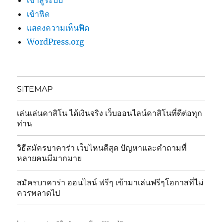
เข้าสู่ระบบ
เข้าฟีด
แสดงความเห็นฟีด
WordPress.org
SITEMAP
เล่นเล่นคาสิโน ได้เงินจริง เว็บออนไลน์คาสิโนที่ดีต่อทุก
ท่าน
วิธีสมัครบาคาร่า เว็บไหนดีสุด ปัญหาและคำถามที่
หลายคนมีมากมาย
สมัครบาคาร่า ออนไลน์ ฟรีๆ เข้ามาเล่นฟรีๆโอกาสที่ไม่
ควรพลาดไป