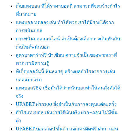
เว็บแทงบอล ที่ได้ราคาบอลดี สามารถที่จะสร้างกำไร
ที่มากมาย
แทงบอล ทดลองเล่น ทำให้พวกเราได้มีรายได้จาก
การพนันบอล
การพนันบอลออนไลน์ จำเป็นต้องเลือกวางเดิมพันกับ
เว็บไซต์พนันบอล
สูตรบาคาร่าฟรี ป๋าเซียน ความจำเป็นของพวกเราที่
พวกเรามีความรู้
ทีเด็ดบอลวันนี้ ฟันธง 1คู่ สร้างผลกำไรจากการเล่น
บอลแบบแรก
แทงบอล789 เชื่อมั่นได้ว่าพนันบอลทำให้คนมั่งคั่งได้
จริง
UFABET ฝาก100 สิ่งจำเป็นกับการลงทุนแต่ละครั้ง
กำไรแทงบอล เล่นง่ายได้เงินจริง ฝาก-ถอน ไม่มีขั้น
ต่ำ
UFABET บอลสเต็ป ขั้นต่ำ แจกเครดิตฟรี ฝาก-ถอน