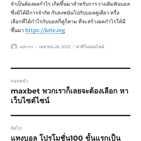
จำเป็นต้องผลกำไร เกิดขึ้นมาสำหรับการวางเดิมพันบอล
ซึ่งมิได้มีการจำกัด กับลงพนันไปกับบอลคู่เดียว หรือ
เลือกที่ได้กำไรกับบอลกี่คู่ก็ตาม ที่จะสร้างผลกำไรให้มี
ขึ้นมา
https://krte.org
ผู้
เขียน
หมวด
admin
เมษายน 28, 2022
คาสิโนออนไลน์
เขียน
เมื่อ
หมู่
เมนู
ก่อนหน้า
นำทาง
maxbet พวกเราก็เลยจะต้องเลือก หา
เรื่อง
ก่อน
เว็บไซต์ไซน์
เรื่อง
หน้า:
ถัดไป
แทงบอล โปรโมชั่น100 ขั้นแรกเป็น
เรื่อง