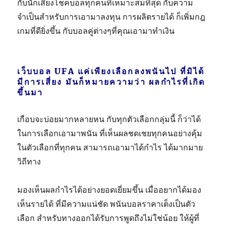
กับนักเสี่ยงโชคบอลทุกคนที่เหมาะสมที่สุด กับความ
จำเป็นสำหรับการเอามาลงทุน การผลิตรายได้ ก็เพิ่มกฎ
เกมที่ดียิ่งขึ้น กับบอลคู่ต่างๆที่คุณเอามาทำเงิน
เว็บบอล UFA แค่เพียงเลือกลงพนันไป ที่มิได้
มีการเสี่ยง มันก็หมายความว่า ผลกำไรที่เกิด
ขึ้นมา
เกือบจะบ่อยมากหลายหน กับทุกตัวเลือกกลุ่มนี้ ก็ว่าได้
ในการเลือกเอามาพนัน ที่เห็นผลชดเชยทุกคนอย่างคุ้ม
ในตัวเลือกที่ทุกคน สามารถเอามาได้กำไร ได้มากมาย
วิถีทาง
มองเห็นผลกำไรได้อย่างยอดเยี่ยมขึ้น เมื่ออยากได้มอง
เห็นรายได้ ที่มีความแน่ชัด พนันบอลราคาเต็งเป็นตัว
เลือก สำหรับทางออกได้รับการพูดถึงไม่ใช่น้อย ให้ผู้ที่