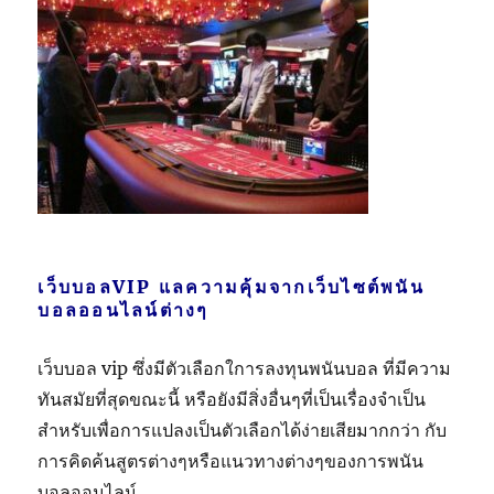
เว็บบอลVIP แลความคุ้มจากเว็บไซต์พนัน
บอลออนไลน์ต่างๆ
เว็บบอล vip ซึ่งมีตัวเลือกใการลงทุนพนันบอล ที่มีความ
ทันสมัยที่สุดขณะนี้ หรือยังมีสิ่งอื่นๆที่เป็นเรื่องจำเป็น
สำหรับเพื่อการแปลงเป็นตัวเลือกได้ง่ายเสียมากกว่า กับ
การคิดค้นสูตรต่างๆหรือแนวทางต่างๆของการพนัน
บอลออนไลน์