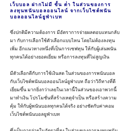
เว็บบอล ฝากไม่มี ขั้น ต่ํา ในส่วนของการ
ลงทุนพนันบอลออนไลน์ จากเว็บไซต์พนัน
บอลออนไลน์ยูฟ่าเบท
ซึ่งปกติมีความต้องการ มีอัตราการจ่ายผลตอบแทนกลับ
มา กับการเลือกใช้ตัวเลือกแบบไหน โดยไม่ต้องลงทุน
เพิ่ม อีกแนวทางหนึ่งที่เป็นการเซฟทุน ให้กับผู้เล่นพนัน
ทุกคนได้อย่างยอดเยี่ยม หรือการลงทุนที่ไม่สูญเงิน
มีตัวเลือกดีกับการใช้เงินสด ในส่วนของการพนันบอล
กับเว็บไซต์พนันบอลออนไลน์ยูฟ่าเบท ถือว่าวิถีทางที่ดี
เยี่ยมขึ้น มากยิ่งกว่าเลยในเวลานี้ในส่วนของเอาพวกนี้
มาทำเงิน โปรโมชั่นที่สร้างเหตุจำเป็น หรือสร้างความ
คุ้ม ให้กับผู้พนันบอลทุกคนได้จริง อย่างชัดกับค่าคอม
เว็บไซต์พนันบอลยูฟ่าเบท
ซึ่งเป็นการจ่ายในอัตราที่สูง ในส่วนของการลงทุนพนัน