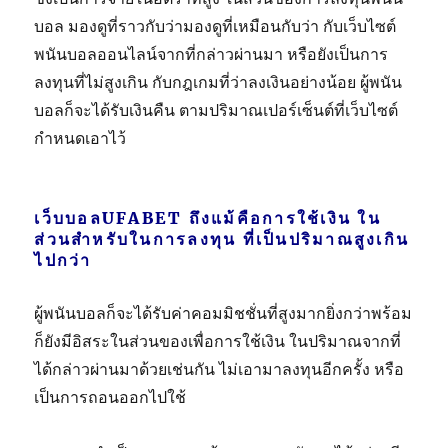
บอล มองดูที่ราวกับว่ามองดูที่เหมือนกับว่า กับเว็บไซต์
พนันบอลออนไลน์จากที่กล่าวผ่านมา หรือยังเป็นการ
ลงทุนที่ไม่สูงเกิน กับกฎเกมที่ว่าลงเงินอย่างน้อย ผู้พนัน
บอลก็จะได้รับเงินคืน ตามปริมาณเปอร์เซ็นต์ที่เว็บไซต์
กำหนดเอาไว้
เว็บบอลUFABET ถึงแม้คือการใช้เงิน ใน
ส่วนสำหรับในการลงทุน ที่เป็นปริมาณสูงเกิน
ไปกว่า
ผู้พนันบอลก็จะได้รับค่าคอมมิชชั่นที่สูงมากยิ่งกว่าพร้อม
ก็ยังมีอิสระในส่วนของเพื่อการใช้เงิน ในปริมาณจากที่
ได้กล่าวผ่านมาด้วยเช่นกัน ไม่เอามาลงทุนอีกครั้ง หรือ
เป็นการถอนออกไปใช้