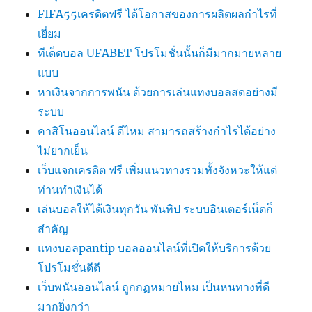
FIFA55เครดิตฟรี ได้โอกาสของการผลิตผลกำไรที่
เยี่ยม
ทีเด็ดบอล UFABET โปรโมชั่นนั้นก็มีมากมายหลาย
แบบ
หาเงินจากการพนัน ด้วยการเล่นแทงบอลสดอย่างมี
ระบบ
คาสิโนออนไลน์ ดีไหม สามารถสร้างกำไรได้อย่าง
ไม่ยากเย็น
เว็บแจกเครดิต ฟรี เพิ่มแนวทางรวมทั้งจังหวะให้แด่
ท่านทำเงินได้
เล่นบอลให้ได้เงินทุกวัน พันทิป ระบบอินเตอร์เน็ตก็
สำคัญ
แทงบอลpantip บอลออนไลน์ที่เปิดให้บริการด้วย
โปรโมชั่นดีดี
เว็บพนันออนไลน์ ถูกกฏหมายไหม เป็นหนทางที่ดี
มากยิ่งกว่า