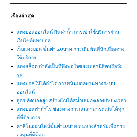
เรื่องล่าสุด
แทงบอลออนไลน์ กินค่าน้ำ การเข้าใช้บริการผ่าน
เว็บไซต์แทงบอล
เว็บแทงบอล ขั้นต่ำ 20บาท การเดิมพันที่นักเสี่ยงดวง
ใช้บริการ
แทงสล็อต กำลังเป็นที่พึงพอใจของเหล่านิสิตหรือวัย
รุ่น
แทงบอลให้ได้กำไร การพนันบอลผ่านทางระบบ
ออนไลน์
สูตร คัดบอลสูง สร้างเงินได้สม่ำเสมอตลอดระยะเวลา
แทงบอลทำกำไร ช่องทางการเล่นสามารถเล่นได้ทุก
ที่ที่ต้องการ
คาสิโนออนไลน์ขั้นต่ำ10บาท หนทางสำหรับเพื่อการ
ลงทุนที่ดีที่สุด