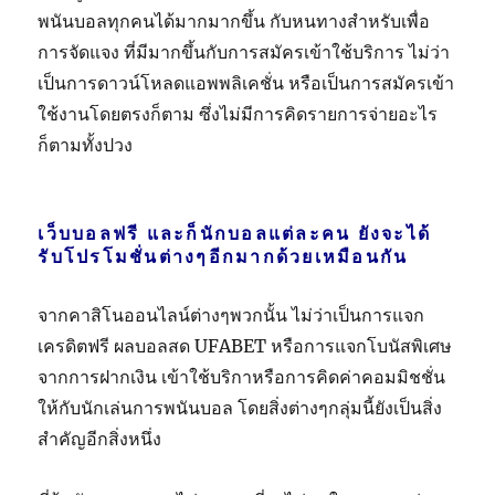
พนันบอลทุกคนได้มากมากขึ้น กับหนทางสำหรับเพื่อ
การจัดแจง ที่มีมากขึ้นกับการสมัครเข้าใช้บริการ ไม่ว่า
เป็นการดาวน์โหลดแอพพลิเคชั่น หรือเป็นการสมัครเข้า
ใช้งานโดยตรงก็ตาม ซึ่งไม่มีการคิดรายการจ่ายอะไร
ก็ตามทั้งปวง
เว็บบอลฟรี และก็นักบอลแต่ละคน ยังจะได้
รับโปรโมชั่นต่างๆอีกมากด้วยเหมือนกัน
จากคาสิโนออนไลน์ต่างๆพวกนั้น ไม่ว่าเป็นการแจก
เครดิตฟรี ผลบอลสด UFABET หรือการแจกโบนัสพิเศษ
จากการฝากเงิน เข้าใช้บริกาหรือการคิดค่าคอมมิชชั่น
ให้กับนักเล่นการพนันบอล โดยสิ่งต่างๆกลุ่มนี้ยังเป็นสิ่ง
สำคัญอีกสิ่งหนึ่ง