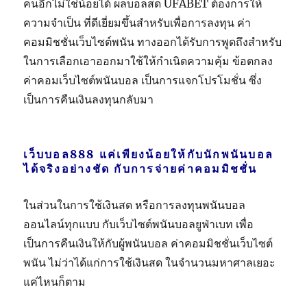
คนอีกไม่ใช่น้อยได้ ผลบอลสด UFABET ต้องการให้
ความจำเป็น ที่ดีเยี่ยมขึ้นสำหรับเพื่อการลงทุน ค่า
คอมมิชชั่นเว็บไซต์พนัน ทางออกได้รับการพูดถึงสำหรับ
ในการเลือกเอาออกมาใช้ให้กำเนิดความคุ้ม ข้อตกลง
ค่าคอมเว็บไซต์พนันบอล เป็นการแจกโปรโมชั่น ซึ่ง
เป็นการคืนเงินลงทุนกลับมา
เว็บบอล888 แค่เพียงน้อยให้กับนักพนันบอล
ได้จริงอย่างชัด กับการจ่ายค่าคอมมิชชั่น
ในส่วนในการใช้เงินสด หรือการลงทุนพนันบอล
ออนไลน์ทุกแบบ กับเว็บไซต์พนันบอลยูฟ่าเบท เพื่อ
เป็นการคืนเงินให้กับผู้พนันบอล ค่าคอมมิชชั่นเว็บไซต์
พนัน ไม่ว่าได้แก่การใช้เงินสด ในจำนวนมหาศาลเยอะ
แค่ไหนก็ตาม