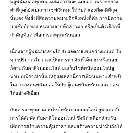
ที่ผู้พนันบอลทุกคนไม่สมควรที่จะไม่สนใจ เพราะอย่าง
ต่ำที่สุดก็ยังเป็นการเซฟเงินทุน ให้กับตัวเองมีผลดีที่สุด
นั่นเอง ซึ่งสิ่งที่สื่อความหมายอีกสิ่งหนึ่งก็คือ การมีความ
น่าเชื่อถือของ หนทางจากที่กล่าวมา หรือเป็นตัวเลือกที่
สำคัญที่สุด เพื่อการลงทุนพนันบอล
เนื่องจากผู้พนันบอลจะได้ รับผลตอบแทนอย่างแน่แท้ ใน
ทุกๆปริมาณไม่ว่าจะเป็นการทำเงินที่ได้มาก หรือน้อย
ก็ตามกับคาสิโนออนไลน์ บนเว็บไซต์พนันออนไลน์ยู
ฟ่าเบทเพียงเท่านั้น เหตุผลเหล่านี้การเพิ่มหนทาง สำหรับ
ในการลงทุนพนันบอลให้กับ ผู้เล่นพนันพนันบอลทุกคน
ได้อย่างดีเยี่ยม
กับการลงทุนผ่านเว็บไซต์พนันบอลออนไลน์ ยูฟ่าเบทกับ
การได้สัมผัส กับคาสิโนออนไลน์ ซึ่งมีตัวเลือกสำหรับ
เพื่อการสร้างความคุ้มราคา และสร้างความน่านับถือให้