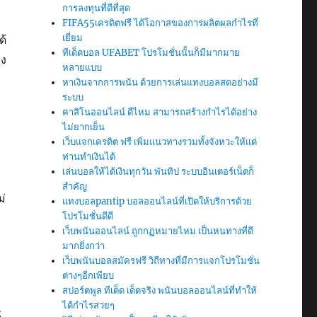
การลงทุนที่ดีที่สุด
FIFA55เครดิตฟรี ได้โอกาสของการผลิตผลกำไรที่
เยี่ยม
ด้
ทีเด็ดบอล UFABET โปรโมชั่นนั้นก็มีมากมาย
าง
หลายแบบ
หาเงินจากการพนัน ด้วยการเล่นแทงบอลสดอย่างมี
ระบบ
คาสิโนออนไลน์ ดีไหม สามารถสร้างกำไรได้อย่าง
ไม่ยากเย็น
เว็บแจกเครดิต ฟรี เพิ่มแนวทางรวมทั้งจังหวะให้แด่
ท่านทำเงินได้
เล่นบอลให้ได้เงินทุกวัน พันทิป ระบบอินเตอร์เน็ตก็
สำคัญ
ม่
แทงบอลpantip บอลออนไลน์ที่เปิดให้บริการด้วย
โปรโมชั่นดีดี
เว็บพนันออนไลน์ ถูกกฏหมายไหม เป็นหนทางที่ดี
มากยิ่งกว่า
เว็บพนันบอลสมัครฟรี วิถีทางที่มีการแจกโปรโมชั่น
ต่างๆอีกเพียบ
สปอร์ตพูล ทีเด็ด เด็ดจริง พนันบอลออนไลน์ที่ทำให้
ได้กำไรสวยๆ