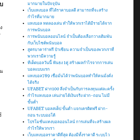
อบ
มากมายในปัจจุบัน
เว็บแทงบอล ที่ได้ราคาบอลดี สามารถที่จะสร้าง
กำไรที่มากมาย
แทงบอล ทดลองเล่น ทำให้พวกเราได้มีรายได้จาก
อง
การพนันบอล
ี
การพนันบอลออนไลน์ จำเป็นต้องเลือกวางเดิมพัน
กับเว็บไซต์พนันบอล
สูตรบาคาร่าฟรี ป๋าเซียน ความจำเป็นของพวกเราที่
พวกเรามีความรู้
ทีเด็ดบอลวันนี้ ฟันธง 1คู่ สร้างผลกำไรจากการเล่น
บอลแบบแรก
็น
แทงบอล789 เชื่อมั่นได้ว่าพนันบอลทำให้คนมั่งคั่ง
ได้จริง
UFABET ฝาก100 สิ่งจำเป็นกับการลงทุนแต่ละครั้ง
กำไรแทงบอล เล่นง่ายได้เงินจริง ฝาก-ถอน ไม่มี
ขั้นต่ำ
UFABET บอลสเต็ป ขั้นต่ำ แจกเครดิตฟรี ฝาก-
้
ถอน ระบบออโต้
โปรโมชั่นแทงบอลออนไลน์ การเล่นที่จะสร้างผล
กำไรให้พวกเรา
เว็บแทงบอลราคาดีที่สุด ต้องมีทั้งราคาดี ระบบไว