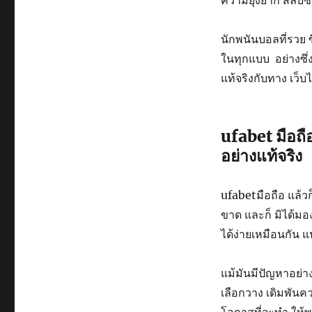
ความยุ่งยาก สลับซ
นักพนันบอลที่รวย 
ในทุกแบบ อย่างซึ่
แท้จริงกับทาง เว
ufabet มือถือ
อย่างแท้จริง
ufabetมือถือ แล้ว
ขาด และก็ มิได้มอ
ได้ง่ายเหมือนกัน 
แม้มันมีปัญหาอย่างท
เลือกวาง เดิมพันคว