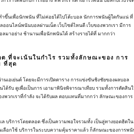
วก เราได้พบกับกำไรอย่าง ที่พวกเราเดาเอาไว้พนัน บอลกับเว็บไซต
ขึ้นเพื่อนักพนัน ที่ไม่ค่อยได้ไปโต้ะบอล นักการพนันผู้ใดกันแน่ ที่
ลออนไลน์พนันบอลผ่านเน็ต เว็บไซต์ไหนดี เว็บของพวกเรา มีการ
ลมาอย่าง ช้านานเพื่อนักพนันได้ สร้างรายได้ที่ มากกว่า
 ที่จะเน้นในกำไร รวมทั้งลักษณะของ การ
 ที่สุด
ผ่านเอเย่นต์ โดยจะมีการเปิดตาราง การแข่งขันชิงชัยของผลบอล
นได้รับ ดูเพื่อเป็นการ เอามาพินิจพิจารณาเทียบ รวมทั้งการตัดสินใ
ของพวกเราที่กำลัง จะได้รับผล ตอบแทนที่มากกว่า ลักษณะของการ
ูแล บริการโดยตลอด ซึ่งเป็นความพอใจรวมทั้ง เป็นลู่ทางยอดฮิตใน
่านเลือกใช้ บริการในระบบความคุ้มราคาแล้ว ก็ลักษณะของการพนั