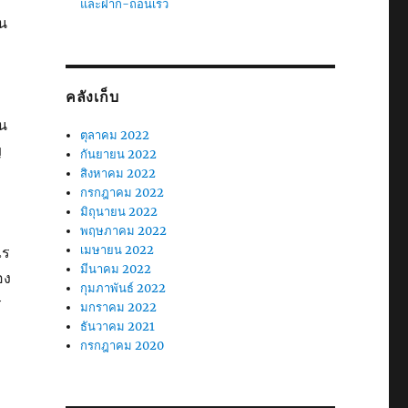
และฝาก-ถอนเร็ว
ุน
คลังเก็บ
ใน
ตุลาคม 2022
ญ
กันยายน 2022
สิงหาคม 2022
กรกฎาคม 2022
มิถุนายน 2022
พฤษภาคม 2022
เมษายน 2022
ไร
มีนาคม 2022
อง
กุมภาพันธ์ 2022
ร
มกราคม 2022
ธันวาคม 2021
กรกฎาคม 2020