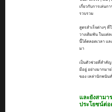
เกี่ยวกับการเล่นกา
รวบรวม
สูตรสำเร็จต่างๆ ที่
วางเดิมพัน ในแต่ละ
นี้ได้ตลอดเวลา แล
มา
เป็นตัวช่วยที่สำคัญ
มีอยู่ อย่างมากมายใ
ของ เหล่านักพนันท
และยังสามารถ 
ประโยชน์ต่อตั