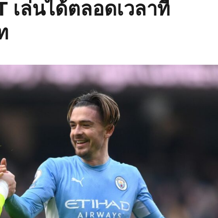
 เล่นได้ตลอดเวลาที่
ท