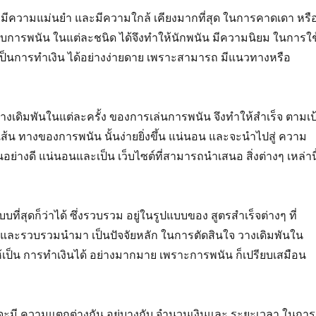
 ยังมีความแม่นยำ และมีความใกล้ เคียงมากที่สุด ในการคาดเดา หรื
กับการพนัน ในแต่ละชนิด ได้จึงทำให้นักพนัน มีความนิยม ในการใช
ังเป็นการทำเงิน ได้อย่างง่ายดาย เพราะสามารถ มีแนวทางหรือ
รวางเดิมพันในแต่ละครั้ง ของการเล่นการพนัน จึงทำให้สำเร็จ ตามเป
ในเส้น ทางของการพนัน นั้นง่ายยิ่งขึ้น แน่นอน และจะนำไปสู่ ความ
็นอย่างดี แน่นอนและเป็น เว็บไซต์ที่สามารถนำเสนอ สิ่งต่างๆ เหล่านี
ที่สุดก็ว่าได้ ซึ่งรวบรวม อยู่ในรูปแบบของ สูตรสำเร็จต่างๆ ที่
และรวบรวมนำมา เป็นปัจจัยหลัก ในการตัดสินใจ วางเดิมพันใน
อให้เป็น การทำเงินได้ อย่างมากมาย เพราะการพนัน ก็เปรียบเสมือน
งอาจจะมี ความแตกต่างกัน อยู่บางกับ จำนวนเงินและ ระยะเวลา ในการ