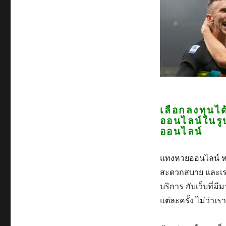
เลือกลงทุนไ
ออนไลน์ในร
ออนไลน์
แทงหวยออนไลน์ หรือ
สะดวกสบาย และเราก
บริการ กับเว็บที่
แต่ละครั้ง ไม่ว่าเ