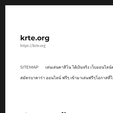
krte.org
https://krte.org
SITEMAP
เล่นเล่นคาสิโน ได้เงินจริง เว็บออนไลน์ค
สมัครบาคาร่า ออนไลน์ ฟรีๆ เข้ามาเล่นฟรีๆโอกาสที