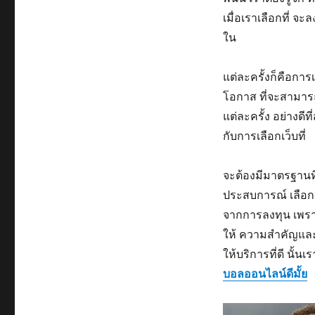
เมื่อเราเลือกที่ จ
ใน
แต่ละครั้งก็คือการเ
โอกาส ที่จะสามาร
แต่ละครั้ง อย่างดี
กับการเลือกเว็บที่
จะต้องมีมาตรฐานที
ประสบการณ์ เลือกเ
จากการลงทุน เพราะ
ให้
ความสำคัญและ เล
ให้บริการที่ดี นั้
บอลออนไลน์ดีมั้ย