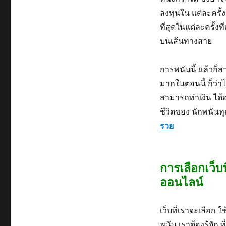
ลงทุนใน แต่ละครั้
ที่สุดในแต่ละครั้ง
บนเส้นทางสาย
การพนันนี้ แล้วก็สา
มากในตอนนี้ ก็ว่า
สามารถทำเงิน ได้อย
ชีวิตของ นักพนันทุก
รวย
การเลือกเว็บ
ออนไลน์
เว็บที่เราจะเลือก 
พนัน เราต้องรู้จัก