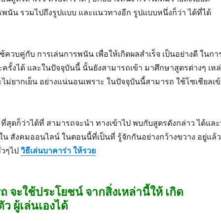
รพนัน รวมไปถึงรูปแบบ และแนวทางอีก รูปแบบหนึ่งก็ว่า ได้ที่ได้
ใช้ควบคู่กับ การเล่นการพนัน เพื่อให้เกิดผลสำเร็จ เป็นอย่างดี ในกา
ครั้งได้ และในปัจจุบันนี้ นั้นยังสามารถเข้า มาศึกษาสูตรต่างๆ เหล
ะไม่ยากเย็น อย่างแน่นอนเพราะ ในปัจจุบันนี้สามารถ ใช้โซเชียลเข
 ที่สุดก็ว่าได้ที่ สามารถจะนำ ทางเข้าไป พบกับสูตรดังกล่าว ได้และท
น สังคมออนไลน์ ในตอนนี้ที่เป็นที่ รู้จักกันอย่างกว้างขวาง อยู่แล้ว
ั่วๆไป
วิธีเล่นบาคาร่า ให้รวย
จะใช้ประโยชน์ จากสิ่งเหล่านี้ให้ เกิด
ว ผู้เล่นเองได้