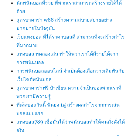
นักพนันบอลที่รวย ที่พวกเราสามารถสร้างรายได้ได้
ด้วย
สูตรบาคาร่า w88 สร้างความสบายสบายอย่าง
มากมายในปัจจุบัน
เว็บแทงบอล ที่ได้ราคาบอลดี สามารถที่จะสร้างกำไร
ที่มากมาย
แทงบอล ทดลองเล่น ทำให้พวกเราได้มีรายได้จาก
การพนันบอล
การพนันบอลออนไลน์ จำเป็นต้องเลือกวางเดิมพันกับ
เว็บไซต์พนันบอล
สูตรบาคาร่าฟรี ป๋าเซียน ความจำเป็นของพวกเราที่
พวกเรามีความรู้
ทีเด็ดบอลวันนี้ ฟันธง 1คู่ สร้างผลกำไรจากการเล่น
บอลแบบแรก
แทงบอล789 เชื่อมั่นได้ว่าพนันบอลทำให้คนมั่งคั่งได้
จริง