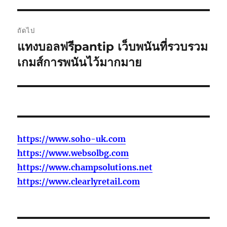
ถัดไป
แทงบอลฟรีpantip เว็บพนันที่รวบรวม
เรื่อง
ต่อ
เกมส์การพนันไว้มากมาย
ไป:
https://www.soho-uk.com
https://www.websolbg.com
https://www.champsolutions.net
https://www.clearlyretail.com