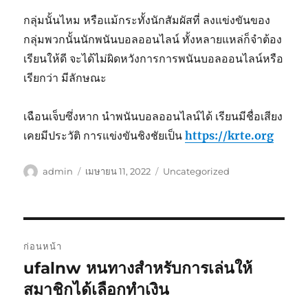
กลุ่มนั้นไหม หรือแม้กระทั้งนักสัมผัสที่ ลงแข่งขันของ
กลุ่มพวกนั้นนักพนันบอลออนไลน์ ทั้งหลายแหล่ก็จำต้อง
เรียนให้ดี จะได้ไม่ผิดหวังการการพนันบอลออนไลน์หรือ
เรียกว่า มีลักษณะ
เฉือนเจ็บซึ่งหาก นำพนันบอลออนไลน์ได้ เรียนมีชื่อเสียง
เคยมีประวัติ การแข่งขันชิงชัยเป็น
https://krte.org
ผู้
เขียน
หมวด
admin
เมษายน 11, 2022
Uncategorized
เขียน
เมื่อ
หมู่
เมนู
ก่อนหน้า
นำทาง
ufalnw หนทางสำหรับการเล่นให้
เรื่อง
ก่อน
สมาชิกได้เลือกทำเงิน
เรื่อง
หน้า: