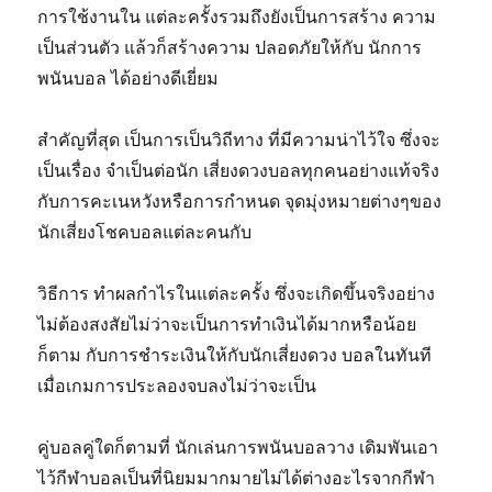
การใช้งานใน แต่ละครั้งรวมถึงยังเป็นการสร้าง ความ
เป็นส่วนตัว แล้วก็สร้างความ ปลอดภัยให้กับ นักการ
พนันบอล ได้อย่างดีเยี่ยม
สำคัญที่สุด เป็นการเป็นวิถีทาง ที่มีความน่าไว้ใจ ซึ่งจะ
เป็นเรื่อง จำเป็นต่อนัก เสี่ยงดวงบอลทุกคนอย่างแท้จริง
กับการคะเนหวังหรือการกำหนด จุดมุ่งหมายต่างๆของ
นักเสี่ยงโชคบอลแต่ละคนกับ
วิธีการ ทำผลกำไรในแต่ละครั้ง ซึ่งจะเกิดขึ้นจริงอย่าง
ไม่ต้องสงสัยไม่ว่าจะเป็นการทำเงินได้มากหรือน้อย
ก็ตาม กับการชำระเงินให้กับนักเสี่ยงดวง บอลในทันที
เมื่อเกมการประลองจบลงไม่ว่าจะเป็น
คู่บอลคู่ใดก็ตามที่ นักเล่นการพนันบอลวาง เดิมพันเอา
ไว้กีฬาบอลเป็นที่นิยมมากมายไม่ได้ต่างอะไรจากกีฬา