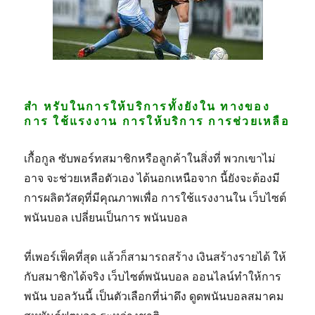
สำ หรับในการให้บริการทั้งยังใน ทางของ
การ ใช้แรงงาน การให้บริการ การช่วยเหลือ
เกื้อกูล ซับพอร์ทสมาชิกหรือลูกค้าในสิ่งที่ พวกเขาไม่
อาจ จะช่วยเหลือตัวเอง ได้นอกเหนือจาก นี้ยังจะต้องมี
การผลิตวัสดุที่มีคุณภาพเพื่อ การใช้แรงงานใน เว็บไซต์
พนันบอล เปลี่ยนเป็นการ พนันบอล
ที่เพอร์เฟ็คที่สุด แล้วก็สามารถสร้าง เงินสร้างรายได้ ให้
กับสมาชิกได้จริง เว็บไซต์พนันบอล ออนไลน์ทำให้การ
พนัน บอลวันนี้ เป็นตัวเลือกที่น่าดึง ดูดพนันบอลสมาคม