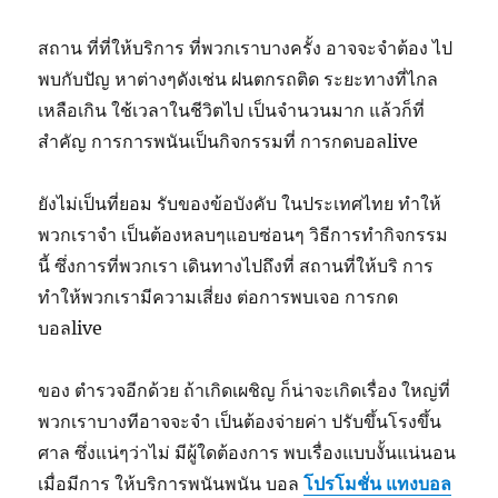
สถาน ที่ที่ให้บริการ ที่พวกเราบางครั้ง อาจจะจำต้อง ไป
พบกับปัญ หาต่างๆดังเช่น ฝนตกรถติด ระยะทางที่ไกล
เหลือเกิน ใช้เวลาในชีวิตไป เป็นจำนวนมาก แล้วก็ที่
สำคัญ การการพนันเป็นกิจกรรมที่ การกดบอลlive
ยังไม่เป็นที่ยอม รับของข้อบังคับ ในประเทศไทย ทำให้
พวกเราจำ เป็นต้องหลบๆแอบซ่อนๆ วิธีการทำกิจกรรม
นี้ ซึ่งการที่พวกเรา เดินทางไปถึงที่ สถานที่ให้บริ การ
ทำให้พวกเรามีความเสี่ยง ต่อการพบเจอ การกด
บอลlive
ของ ตำรวจอีกด้วย ถ้าเกิดเผชิญ ก็น่าจะเกิดเรื่อง ใหญ่ที่
พวกเราบางทีอาจจะจำ เป็นต้องจ่ายค่า ปรับขึ้นโรงขึ้น
ศาล ซึ่งแน่ๆว่าไม่ มีผู้ใดต้องการ พบเรื่องแบบงั้นแน่นอน
เมื่อมีการ ให้บริการพนันพนัน บอล
โปรโมชั่น แทงบอล