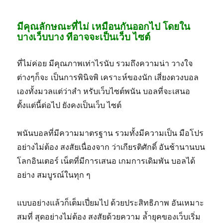
มีคุณลักษณะที่ไม่ เหมือนกันออกไป โดยใน
บางเว็บบาง ทีอาจจะเป็นเว็บ ไซต์
ที่ไม่ค่อย มีคุณภาพเท่าไรนับ รวมถึงความน่า วางใจ
ต่างๆก็จะ เป็นการพินิจพิ เคราะห์ของนัก เสี่ยงดวงบอล
เองทั้งมวลแต่ว่าสำ หรับเว็บไซต์พนัน บอลที่จะเสนอ
ตั้งแต่นี้ต่อไป ยังคงเป็นเว็บ ไซต์
พนันบอลที่มีความมาตรฐาน รวมทั้งมีความเป็น มือโปร
อย่างไม่ต้อง สงสัยเนื่องจาก ว่าเกียรติศักดิ์ อันช้านานบน
โลกอินเตอร์ เน็ตที่มีการเสนอ เกมการเดิมพัน บอลได้
อย่าง สมบูรณ์ในทุก ๆ
แบบอย่างแล้วก็เต็มเปี่ยมไป ด้วยประสิทธิภาพ อันเหมาะ
สมที่ สุดอย่างไม่ต้อง สงสัยด้วยความ ล้ำยุคของเว็บเริ่ม