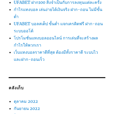
UFABET ฝาก100 สิ่งจำเป็นกับการลงทุนแต่ละครั้ง
กำไรแทงบอล เล่นง่ายได้เงินจริง ฝาก-ถอน ไม่มีขั้น
ต่ำ
UFABET บอลสเต็ป ขั้นต่ำ แจกเครดิตฟรี ฝาก-ถอน
ระบบออโต้
โปรโมชั่นแทงบอลออนไลน์ การเล่นที่จะสร้างผล
กำไรให้พวกเรา
เว็บแทงบอลราคาดีที่สุด ต้องมีทั้งราคาดี ระบบไว
และฝาก-ถอนเร็ว
คลังเก็บ
ตุลาคม 2022
กันยายน 2022